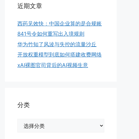
近期文章
西药见效快：中国企业算的是合规账
841号令如何重写出入境规则
华为竹知了风波与失控的流量沙丘
开放权重模型到底如何搭建收费网络
xAI裸图官司背后的AI视频生意
分类
分
类