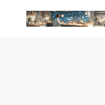
跳
至
内
容