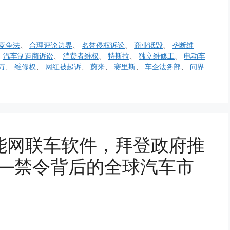
竞争法
、
合理评论边界
、
名誉侵权诉讼
、
商业诋毁
、
垄断维
、
汽车制造商诉讼
、
消费者维权
、
特斯拉
、
独立维修工
、
电动车
万
、
维修权
、
网红被起诉
、
蔚来
、
赛里斯
、
车企法务部
、
问界
能网联车软件，拜登政府推
——禁令背后的全球汽车市