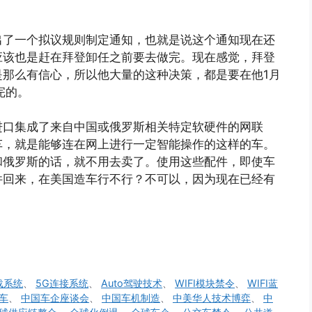
出了一个拟议规则制定通知，也就是说这个通知现在还
应该也是赶在拜登卸任之前要去做完。现在感觉，拜登
那么有信心，所以他大量的这种决策，都是要在他1月
完的。
进口集成了来自中国或俄罗斯相关特定软硬件的网联
车，就是能够连在网上进行一定智能操作的这样的车。
和俄罗斯的话，就不用去卖了。使用这些配件，即使车
件回来，在美国造车行不行？不可以，因为现在已经有
载系统
、
5G连接系统
、
Auto驾驶技术
、
WIFI模块禁令
、
WIFI蓝
车
、
中国车企座谈会
、
中国车机制造
、
中美华人技术博弈
、
中