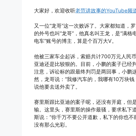
大家好，欢迎收听
老范讲故事的YouTube频
又一位“龙哥”这一次败诉了。大家都知道，
的外号也叫“龙哥”，他真名叫王龙，是“满格
电车”账号的博主，算是个百万大V。
他被三家车企起诉，索赔共计700万元人民币
亚迪还是比较狠的。目前，小鹏的案子已经判
注意，诉讼标的跟最终判罚是两回事，小鹏这
然，龙哥说：“我修汽车的，我哪有10万块
说他要去送外卖了。
赛里斯跟比亚迪的案子呢，还没有开庭，但
输。这里头，赛里斯的操作最骚，要求私下
斯说：“你千万不要公开道歉，私下的你也不
没有那么光彩。