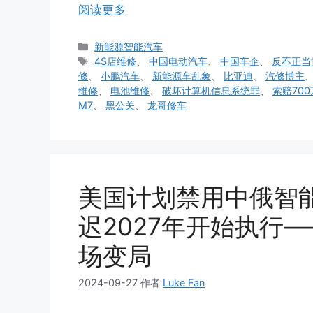
阅读更多
分
新能源智能汽车
类
标
4S店维修
、
中国电动汽车
、
中国车企
、
反不正当
签
修
、
小鹏汽车
、
新能源车乱象
、
比亚迪
、
汽修博主
维修
、
电池维修
、
破坏计算机信息系统罪
、
索赔700
M7
、
黑公关
、
龙哥修车
美国计划禁用中俄智
迟2027年开始执行
场变局
2024-09-27
作者
Luke Fan