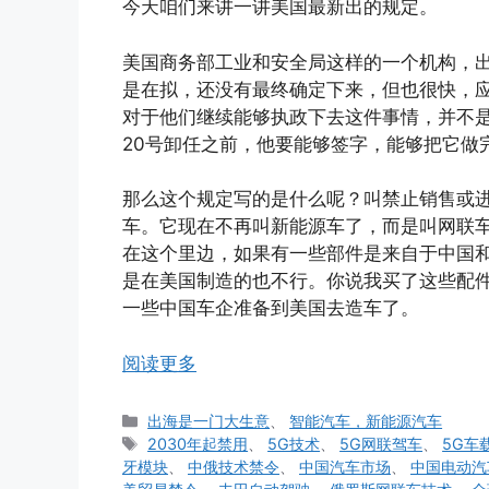
今天咱们来讲一讲美国最新出的规定。
美国商务部工业和安全局这样的一个机构，
是在拟，还没有最终确定下来，但也很快，
对于他们继续能够执政下去这件事情，并不是
20号卸任之前，他要能够签字，能够把它做
那么这个规定写的是什么呢？叫禁止销售或
车。它现在不再叫新能源车了，而是叫网联
在这个里边，如果有一些部件是来自于中国
是在美国制造的也不行。你说我买了这些配
一些中国车企准备到美国去造车了。
阅读更多
分
出海是一门大生意
、
智能汽车，新能源汽车
类
标
2030年起禁用
、
5G技术
、
5G网联驾车
、
5G车
签
牙模块
、
中俄技术禁令
、
中国汽车市场
、
中国电动汽