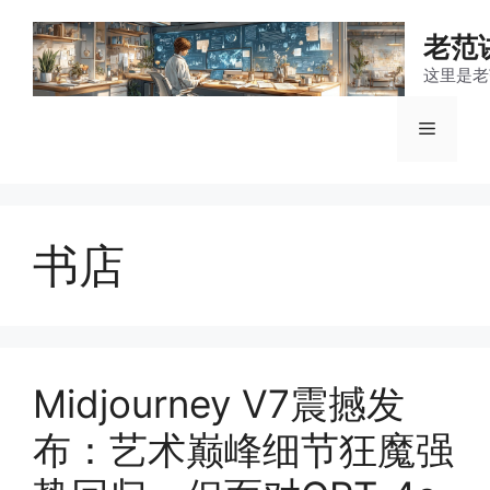
跳
至
老范
内
这里是老
容
菜
单
书店
Midjourney V7震撼发
布：艺术巅峰细节狂魔强