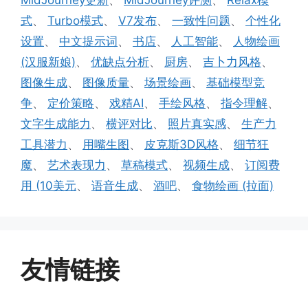
式
、
Turbo模式
、
V7发布
、
一致性问题
、
个性化
设置
、
中文提示词
、
书店
、
人工智能
、
人物绘画
(汉服新娘)
、
优缺点分析
、
厨房
、
吉卜力风格
、
图像生成
、
图像质量
、
场景绘画
、
基础模型竞
争
、
定价策略
、
戏精AI
、
手绘风格
、
指令理解
、
文字生成能力
、
横评对比
、
照片真实感
、
生产力
工具潜力
、
用嘴生图
、
皮克斯3D风格
、
细节狂
魔
、
艺术表现力
、
草稿模式
、
视频生成
、
订阅费
用 (10美元
、
语音生成
、
酒吧
、
食物绘画 (拉面)
友情链接