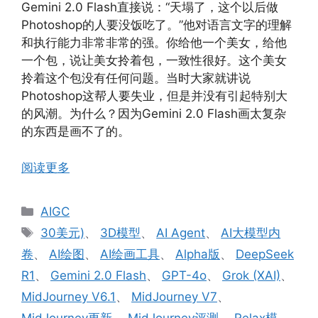
Gemini 2.0 Flash直接说：“天塌了，这个以后做
Photoshop的人要没饭吃了。”他对语言文字的理解
和执行能力非常非常的强。你给他一个美女，给他
一个包，说让美女拎着包，一致性很好。这个美女
拎着这个包没有任何问题。当时大家就讲说
Photoshop这帮人要失业，但是并没有引起特别大
的风潮。为什么？因为Gemini 2.0 Flash画太复杂
的东西是画不了的。
阅读更多
分
AIGC
类
标
30美元)
、
3D模型
、
AI Agent
、
AI大模型内
签
卷
、
AI绘图
、
AI绘画工具
、
Alpha版
、
DeepSeek
R1
、
Gemini 2.0 Flash
、
GPT-4o
、
Grok (XAI)
、
MidJourney V6.1
、
MidJourney V7
、
MidJourney更新
、
MidJourney评测
、
Relax模