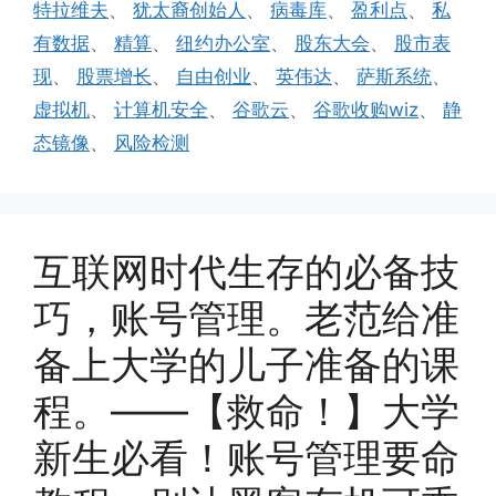
特拉维夫
、
犹太裔创始人
、
病毒库
、
盈利点
、
私
有数据
、
精算
、
纽约办公室
、
股东大会
、
股市表
现
、
股票增长
、
自由创业
、
英伟达
、
萨斯系统
、
虚拟机
、
计算机安全
、
谷歌云
、
谷歌收购wiz
、
静
态镜像
、
风险检测
互联网时代生存的必备技
巧，账号管理。老范给准
备上大学的儿子准备的课
程。——【救命！】大学
新生必看！账号管理要命