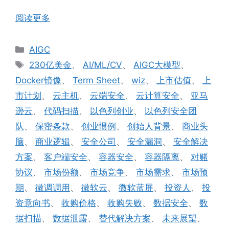
阅读更多
分
AIGC
类
标
230亿美金
、
AI/ML/CV
、
AIGC大模型
、
签
Docker镜像
、
Term Sheet
、
wiz
、
上市估值
、
上
市计划
、
云主机
、
云端安全
、
云计算安全
、
亚马
逊云
、
代码扫描
、
以色列创业
、
以色列安全团
队
、
保密条款
、
创业惯例
、
创始人背景
、
商业头
脑
、
商业逻辑
、
安全公司
、
安全漏洞
、
安全解决
方案
、
客户端安全
、
容器安全
、
容器隔离
、
对赌
协议
、
市场份额
、
市场竞争
、
市场需求
、
市场预
期
、
微调调用
、
微软云
、
微软蓝屏
、
投资人
、
投
资意向书
、
收购价格
、
收购失败
、
数据安全
、
数
据扫描
、
数据泄露
、
替代解决方案
、
未来展望
、