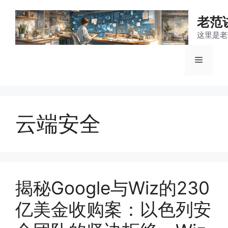
跳
至
老范
内
这里是老
容
菜
单
云端安全
揭秘Google与Wiz的230
亿美金收购案：以色列安