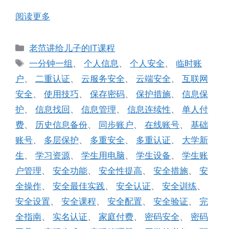
阅读更多
分
老范讲给儿子的IT课程
类
标
一分钟一组
、
个人信息
、
个人安全
、
临时账
签
户
、
二重认证
、
云服务安全
、
云端安全
、
互联网
安全
、
使用技巧
、
保存密码
、
保护措施
、
信息保
护
、
信息找回
、
信息管理
、
信息连续性
、
单人付
费
、
历史信息备份
、
同步账户
、
在线账号
、
基础
账号
、
多层保护
、
多重安全
、
多重认证
、
大学新
生
、
学习资源
、
学生用电脑
、
学生设备
、
学生账
户管理
、
安全功能
、
安全性提高
、
安全措施
、
安
全操作
、
安全最佳实践
、
安全认证
、
安全训练
、
安全设置
、
安全课程
、
安全配置
、
安全验证
、
完
全指南
、
实名认证
、
家庭付费
、
密码安全
、
密码