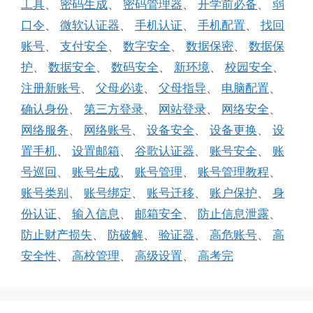
工具
、
密码生成
、
密码管理器
、
开学前必备
、
弱
口令
、
微软认证器
、
手机认证
、
手机配置
、
找回
账号
、
支付安全
、
数字安全
、
数据保密
、
数据保
护
、
数据安全
、
数码安全
、
新环境
、
校园安全
、
注册新账号
、
父母必读
、
父母指导
、
电脑配置
、
确认身份
、
第三方登录
、
网站登录
、
网络安全
、
网络服务
、
网络账号
、
设备安全
、
设备更换
、
设
置手机
、
设置邮箱
、
谷歌认证器
、
账号安全
、
账
号巡回
、
账号生成
、
账号管理
、
账号管理教程
、
账号类别
、
账号绑定
、
账号迁移
、
账户保护
、
身
份认证
、
输入信息
、
邮箱安全
、
防止信息泄露
、
防止财产损失
、
防破解
、
验证器
、
高危账号
、
高
安全性
、
高校管理
、
高级设置
、
高考完