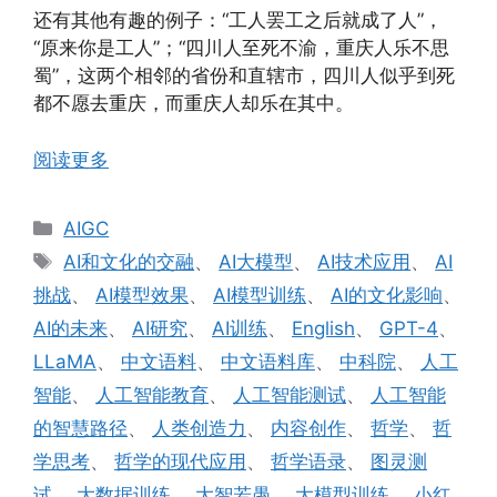
还有其他有趣的例子：“工人罢工之后就成了人”，
“原来你是工人”；“四川人至死不渝，重庆人乐不思
蜀”，这两个相邻的省份和直辖市，四川人似乎到死
都不愿去重庆，而重庆人却乐在其中。
阅读更多
分
AIGC
类
标
AI和文化的交融
、
AI大模型
、
AI技术应用
、
AI
签
挑战
、
AI模型效果
、
AI模型训练
、
AI的文化影响
、
AI的未来
、
AI研究
、
AI训练
、
English
、
GPT-4
、
LLaMA
、
中文语料
、
中文语料库
、
中科院
、
人工
智能
、
人工智能教育
、
人工智能测试
、
人工智能
的智慧路径
、
人类创造力
、
内容创作
、
哲学
、
哲
学思考
、
哲学的现代应用
、
哲学语录
、
图灵测
试
、
大数据训练
、
大智若愚
、
大模型训练
、
小红