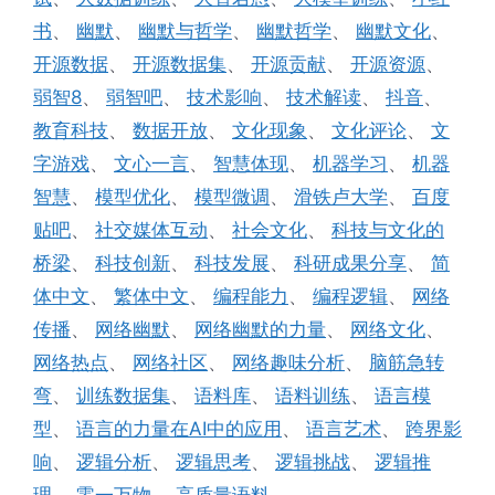
书
、
幽默
、
幽默与哲学
、
幽默哲学
、
幽默文化
、
开源数据
、
开源数据集
、
开源贡献
、
开源资源
、
弱智8
、
弱智吧
、
技术影响
、
技术解读
、
抖音
、
教育科技
、
数据开放
、
文化现象
、
文化评论
、
文
字游戏
、
文心一言
、
智慧体现
、
机器学习
、
机器
智慧
、
模型优化
、
模型微调
、
滑铁卢大学
、
百度
贴吧
、
社交媒体互动
、
社会文化
、
科技与文化的
桥梁
、
科技创新
、
科技发展
、
科研成果分享
、
简
体中文
、
繁体中文
、
编程能力
、
编程逻辑
、
网络
传播
、
网络幽默
、
网络幽默的力量
、
网络文化
、
网络热点
、
网络社区
、
网络趣味分析
、
脑筋急转
弯
、
训练数据集
、
语料库
、
语料训练
、
语言模
型
、
语言的力量在AI中的应用
、
语言艺术
、
跨界影
响
、
逻辑分析
、
逻辑思考
、
逻辑挑战
、
逻辑推
理
、
零一万物
、
高质量语料