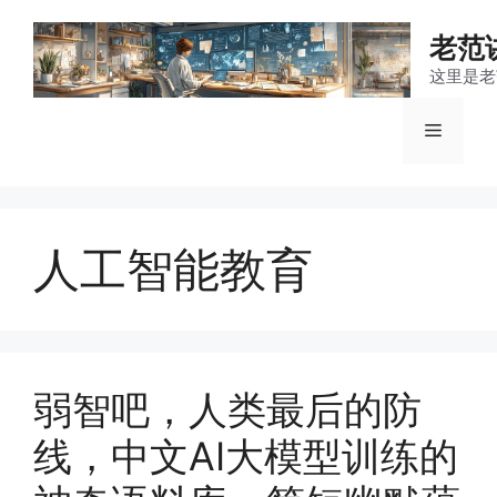
跳
至
老范
内
这里是老
容
菜
单
人工智能教育
弱智吧，人类最后的防
线，中文AI大模型训练的