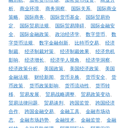
融危机
、
加密货币市场
、
加密货币投资
、
商业分
析
、
商业环境
、
商务洞察
、
国际关系
、
国际商业
策略
、
国际商务
、
国际货币基金
、
国际贸易协
定
、
国际贸易法规
、
国际贸易障碍
、
国际金融安
全
、
国际金融政策
、
政治经济学
、
数字货币
、
数
字货币法规
、
数字金融创新
、
比特币交易
、
经济
制裁
、
经济制裁对策
、
经济制裁效果
、
经济危机
影响
、
经济增长
、
经济学人视角
、
经济学洞察
、
经济政策分析
、
美国政策
、
美国经济政策
、
美国
金融法规
、
财经新闻
、
货币兑换
、
货币安全
、
货
币政策
、
货币政策影响
、
货币流动性
、
货币转
移
、
贸易发展
、
贸易战略调整
、
贸易政策变动
、
贸易法律问题
、
贸易谈判
、
跨国监管
、
跨国经济
合作
、
跨国金融交易
、
金融工具
、
金融市场动
态
、
金融市场趋势
、
金融技术
、
金融监管
、
金融