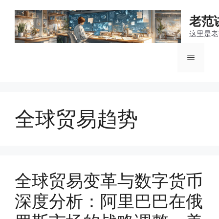
跳
至
老范
内
这里是老
容
菜
单
全球贸易趋势
全球贸易变革与数字货币
深度分析：阿里巴巴在俄