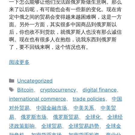
一下怎么能够让他们没法跟俄罗斯做生意啊。那么
来了以后呢，有可能也会有一些新的变化。现在肯
定中俄之间的贸易会变得越来越困难啊，这是一方
面。另外一方面，其实很多中国商品到俄罗斯以
后，你也收不到货款，就俄罗斯人也没有那么诚信
啊。现在也有很多人在抱怨，说我东西到俄罗斯
了，要不回钱来啊，这个情况也有。
阅读更多
分
Uncategorized
类
标
Bitcoin
、
cryptocurrency
、
digital finance
、
签
international commerce
、
trade policies
、
中国
对外贸易
、
中国金融市场
、
中美关系
、
中美贸
易
、
俄罗斯市场
、
俄罗斯贸易
、
全球化
、
全球经
济政策影响
、
全球贸易
、
全球贸易趋势
、
全球金