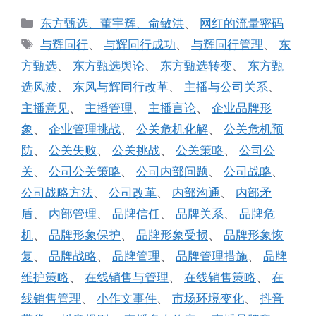
分
东方甄选、董宇辉、俞敏洪
、
网红的流量密码
类
标
与辉同行
、
与辉同行成功
、
与辉同行管理
、
东
签
方甄选
、
东方甄选舆论
、
东方甄选转变
、
东方甄
选风波
、
东风与辉同行改革
、
主播与公司关系
、
主播意见
、
主播管理
、
主播言论
、
企业品牌形
象
、
企业管理挑战
、
公关危机化解
、
公关危机预
防
、
公关失败
、
公关挑战
、
公关策略
、
公司公
关
、
公司公关策略
、
公司内部问题
、
公司战略
、
公司战略方法
、
公司改革
、
内部沟通
、
内部矛
盾
、
内部管理
、
品牌信任
、
品牌关系
、
品牌危
机
、
品牌形象保护
、
品牌形象受损
、
品牌形象恢
复
、
品牌战略
、
品牌管理
、
品牌管理措施
、
品牌
维护策略
、
在线销售与管理
、
在线销售策略
、
在
线销售管理
、
小作文事件
、
市场环境变化
、
抖音