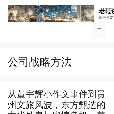
跳
至
老范
内
这里是老
容
菜
单
公司战略方法
从董宇辉小作文事件到贵
州文旅风波，东方甄选的