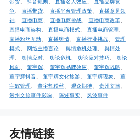
带货
、
抖音规则
、
直播名人效应
、
直播品牌竞
争
、
直播带货
、
直播平台管理政策
、
直播意见领
袖
、
直播电商
、
直播电商挑战
、
直播电商改革
、
直播电商架构
、
直播电商模式
、
直播电商管理
、
直播粉丝互动
、
直播舆情
、
直播行业挑战
、
管理
模式
、
网络主播言论
、
舆情危机处理
、
舆情处
理
、
舆情应对
、
舆论危机
、
舆论应对技巧
、
舆论
风向
、
董宇辉
、
董宇辉品牌效应
、
董宇辉战略
、
董宇辉抖音
、
董宇辉文化旅游
、
董宇辉现象
、
董
宇辉管理
、
董宇辉粉丝
、
观众期待
、
贵州文旅
、
贵州文旅事件影响
、
陈述事实
、
风波事件
友情链接