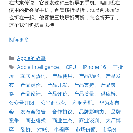
在大家传说，它要发这种三折屏的手机。咱们现在
使用的折叠屏手机，甭管横折竖折，就是两块屏这
么折在一起。他要把三块屏折两折，怎么折开了，
这个我们也拭目以待。
阅读更多
分
Apple的故事
类
标
Apple Intelligence
、
CPU
、
iPhone 16
、
三折
签
屏
、
互联网热词
、
产品使用
、
产品功能
、
产品发
布
、
产品定价
、
产品开发
、
产品支持
、
产品策
略
、
产品设计
、
产品评价
、
产品质量
、
供应链
、
公众号订阅
、
公平商业化
、
利润分配
、
华为发布
会
、
发布会预告
、
合作协议
、
品牌影响力
、
品牌
竞争
、
商业模式
、
商业生态
、
商业谈判
、
大厂博
弈
、
妥协
、
对账
、
小程序
、
市场份额
、
市场分