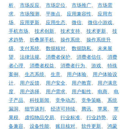
析
、
市场反应
、
市场定位
、
市场推广
、
市场需
求
、
市场预测
、
平衡点
、
应用兼容性
、
应用市
场
、
应用更新
、
应用生态
、
微信
、
微信小游戏
、
手机市场
、
技术创新
、
技术支持
、
技术更新
、
技
术趋势
、
折叠屏手机
、
操作系统
、
操作系统升
级
、
支付系统
、
数据核对
、
数据隐私
、
未来展
望
、
法律法规
、
消费者保护
、
消费者信任
、
消费
者心理
、
消费者权益
、
消费者行为
、
游戏
、
特殊
案例
、
生态系统
、
生意
、
用户体验
、
用户体验设
计
、
用户反馈
、
用户安全
、
用户教育
、
用户满意
度
、
用户选择
、
用户需求
、
用户黏性
、
电商
、
电
子产品
、
科技新闻
、
竞争动态
、
竞争策略
、
系统
漏洞
、
细节谈判
、
经济可持续
、
腾讯
、
苹果
、
苹
果税
、
虚拟物品交易
、
行业标准
、
行业趋势
、
设
备兼容
、
设备性能
、
账目核对
、
软件更新
、
鸿蒙