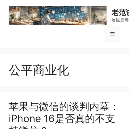
跳
至
老范
内
这里是老
容
菜
单
公平商业化
苹果与微信的谈判内幕：
iPhone 16是否真的不支