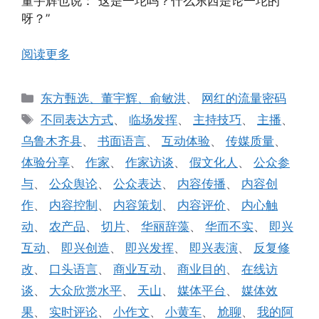
董宇辉也说：“这是一坨吗？什么东西是论一坨的
呀？”
阅读更多
分
东方甄选、董宇辉、俞敏洪
、
网红的流量密码
类
标
不同表达方式
、
临场发挥
、
主持技巧
、
主播
、
签
乌鲁木齐县
、
书面语言
、
互动体验
、
传媒质量
、
体验分享
、
作家
、
作家访谈
、
假文化人
、
公众参
与
、
公众舆论
、
公众表达
、
内容传播
、
内容创
作
、
内容控制
、
内容策划
、
内容评价
、
内心触
动
、
农产品
、
切片
、
华丽辞藻
、
华而不实
、
即兴
互动
、
即兴创造
、
即兴发挥
、
即兴表演
、
反复修
改
、
口头语言
、
商业互动
、
商业目的
、
在线访
谈
、
大众欣赏水平
、
天山
、
媒体平台
、
媒体效
果
、
实时评论
、
小作文
、
小黄车
、
尬聊
、
我的阿