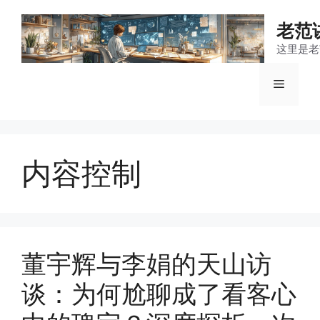
跳
至
老范
内
这里是老
容
菜
单
内容控制
董宇辉与李娟的天山访
谈：为何尬聊成了看客心