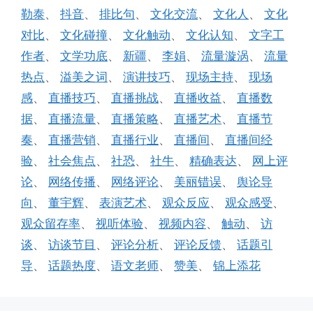
勒泰
、
抖音
、
排比句
、
文化交流
、
文化人
、
文化
对比
、
文化碰撞
、
文化触动
、
文化认知
、
文字工
作者
、
文学功底
、
新疆
、
李娟
、
流量漩涡
、
流量
热点
、
溢美之词
、
演讲技巧
、
现场主持
、
现场
感
、
直播技巧
、
直播挑战
、
直播收益
、
直播数
据
、
直播流量
、
直播策略
、
直播艺术
、
直播节
奏
、
直播营销
、
直播行业
、
直播间
、
直播间经
验
、
社会焦点
、
社恐
、
社牛
、
精确表达
、
网上评
论
、
网络传播
、
网络评论
、
美丽错误
、
舆论导
向
、
董宇辉
、
表演艺术
、
观众反应
、
观众感受
、
观众留存率
、
视听体验
、
视频内容
、
触动
、
访
谈
、
访谈节目
、
评论分析
、
评论反馈
、
话题引
导
、
话题热度
、
语文老师
、
赞美
、
锦上添花