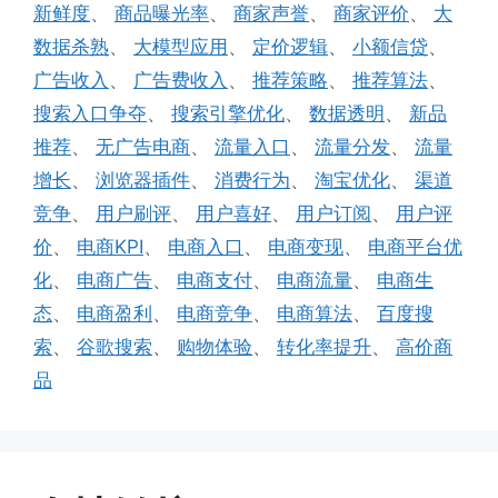
新鲜度
、
商品曝光率
、
商家声誉
、
商家评价
、
大
数据杀熟
、
大模型应用
、
定价逻辑
、
小额信贷
、
广告收入
、
广告费收入
、
推荐策略
、
推荐算法
、
搜索入口争夺
、
搜索引擎优化
、
数据透明
、
新品
推荐
、
无广告电商
、
流量入口
、
流量分发
、
流量
增长
、
浏览器插件
、
消费行为
、
淘宝优化
、
渠道
竞争
、
用户刷评
、
用户喜好
、
用户订阅
、
用户评
价
、
电商KPI
、
电商入口
、
电商变现
、
电商平台优
化
、
电商广告
、
电商支付
、
电商流量
、
电商生
态
、
电商盈利
、
电商竞争
、
电商算法
、
百度搜
索
、
谷歌搜索
、
购物体验
、
转化率提升
、
高价商
品