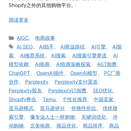
Shopify之外的其他购物平台。
阅读更多
分
AIGC
、
电商故事
类
标
AI SEO
、
AI助手
、
AI商业路径
、
AI引擎
、
AI探
签
索
、
AI推荐系统
、
AI搜索
、
AI搜索引擎赛道
、
AI
模型依赖
、
AI电商
、
AI电商策略探索
、
AI订阅费
、
ChatGPT
、
OpenAI插件
、
OpenAI模型
、
PC厂商
合作
、
Perplexity
、
Perplexity支付渠道
、
Perplexity股东
、
Perplexity订阅费
、
SEO优化
、
Shopify整合
、
Temu
、
个性化推荐
、
中国卖家
、
亚马逊模式
、
亚马逊评分
、
价格性价比
、
传统搜
索引擎
、
像专业人士一样购物
、
关键词优化
、
冲
动购物
、
北美电商
、
商品优化
、
商品排序
、
商品