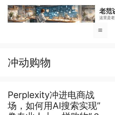
跳
至
老范
内
这里是老
容
菜
单
冲动购物
Perplexity冲进电商战
场，如何用AI搜索实现”