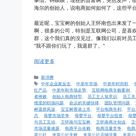
事情。钟睒睒，现在的首富啊，突然发声，
海尔的创始人，说电商如何如何了，这些平
最近呢，宝宝树的创始人王怀南也出来发了
啊，很多的公司，特别是互联网公司，是喜
群，这个我们真的没见过。像我们以前对员
“我不跟你们玩了，我退群了。”
阅读更多
分
新消费
类
标
中年企业家反击
、
中老年市场
、
中老年时尚鞋
、
签
红产品
、
中老年鞋市场走势
、
互联网电商失败案例
、
者挫败
、
创始人电商转型
、
员工主人翁意识
、
员工关
维度的职场问题
、
命运的关键抉择
、
团队管理问题
、
树退群风波
、
宝宝树香港上市
、
平台电商失利
、
平台
态
、
母婴市场竞争
、
母婴平台
、
母婴平台投资
、
母
与员工互动
、
王怀南与宝宝树
、
王怀南再次创业
、
王
市场流量难题
、
电商平台依赖
、
电商流量竞争
、
电商
茶公社
、
米茶公社失败
、
米茶公社店铺流量
、
米茶公