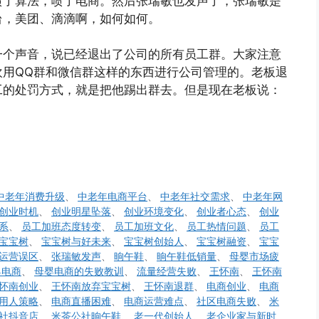
喷了算法，喷了电商。然后张瑞敏也发声了，张瑞敏是
台，美团、滴滴啊，如何如何。
一个声音，说已经退出了公司的所有员工群。大家注意
欢用QQ群和微信群这样的东西进行公司管理的。老板退
工的处罚方式，就是把他踢出群去。但是现在老板说：
中老年消费升级
、
中老年电商平台
、
中老年社交需求
、
中老年网
创业时机
、
创业明星坠落
、
创业环境变化
、
创业者心态
、
创业
系
、
员工加班态度转变
、
员工加班文化
、
员工热情问题
、
员工
宝宝树
、
宝宝树与好未来
、
宝宝树创始人
、
宝宝树融资
、
宝宝
运营误区
、
张瑞敏发声
、
晌午鞋
、
晌午鞋低销量
、
母婴市场疲
婴电商
、
母婴电商的失败教训
、
流量经营失败
、
王怀南
、
王怀南
怀南创业
、
王怀南放弃宝宝树
、
王怀南退群
、
电商创业
、
电商
用人策略
、
电商直播困难
、
电商运营难点
、
社区电商失败
、
米
社抖音店
、
米茶公社晌午鞋
、
老一代创始人
、
老企业家与新时