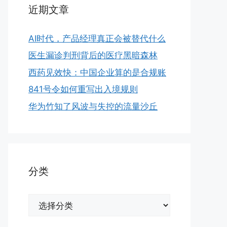
近期文章
AI时代，产品经理真正会被替代什么
医生漏诊判刑背后的医疗黑暗森林
西药见效快：中国企业算的是合规账
841号令如何重写出入境规则
华为竹知了风波与失控的流量沙丘
分类
分
类