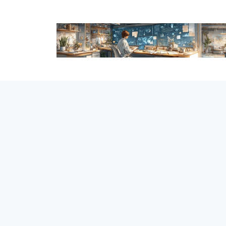
跳
至
内
容