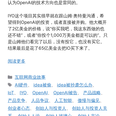
认为OpenAI的技术方向也是雷同的。
IYO这个项目其实很早就在跟山姆·奥特曼沟通，希
望得到OpenAI的投资，或者直接被并购。他大概开
了2亿美金的价格，说“你买我吧，我这东西做的也
还不错”，或者“你投个1,000万美金都是可以的”。只
是山姆他们看完了以后，没有投它，也没有买它。
结果最后是花了65亿美金去把IO买下来了。
阅读更多
分
互联网商业故事
类
标
AI硬件
、
idea被偷
、
idea被抄袭怎么办
、
签
IoT
、
IYO
、
OpenAI
、
OpenAI被告
、
产品战略
、
产品竞争
、
人品争议
、
人工智能
、
傲慢与偏见
、
创业者心态
、
创始人与投资人
、
创始人与投资人关