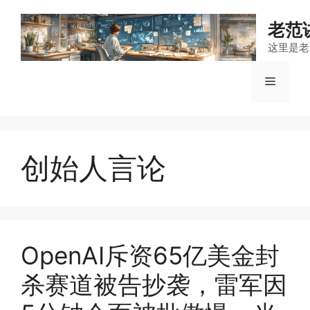
跳
至
老范
内
这里是老
容
菜
单
创始人言论
OpenAI斥资65亿美金封
杀赛道被告抄袭，雷军因