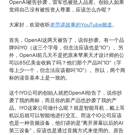
OpenAI被告抄袭，雷军也被批人品差。创始人如果
觉得自己没有被投资人尊重，应该怎么办呢？
大家好，欢迎收听
老范讲故事的YouTube频道
。
首先，OpenAI这两天被告了，说你抄袭。有一个品
牌叫IYO（这三个字母，但念法应该也是“IO”）。另
外，OpenAI前几天不是把原来苹果天才设计师的公
司以65亿美金收购了吗？他们那个产品叫“IO”（字
母上少一个，但念法应该都叫“IO”）。所以，两个商
标的读音基本上是一致的。
这个IYO公司的创始人就把OpenAI给告了，说你抄
袭了我的商标，而且你的新产品也抄袭了我的产
品。IYO这家公司做什么呢？就是智能耳机，戴上耳
机以后就可以智能地进行交互。而这个IO公司应该
也是一种音频设备，他们讲的是“离开屏幕以后的AI
第三设备”，应该也是通过音频方式来使用的。原告