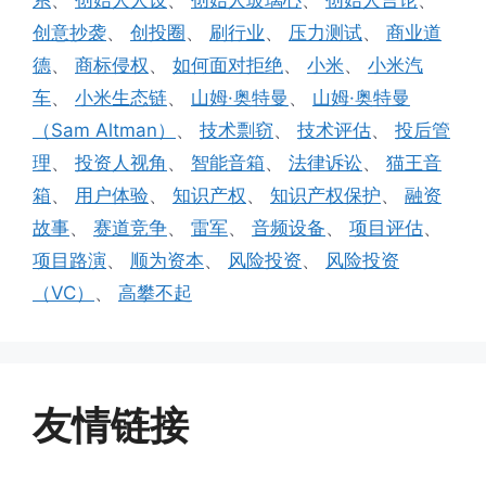
系
、
创始人人设
、
创始人玻璃心
、
创始人言论
、
创意抄袭
、
创投圈
、
刷行业
、
压力测试
、
商业道
德
、
商标侵权
、
如何面对拒绝
、
小米
、
小米汽
车
、
小米生态链
、
山姆·奥特曼
、
山姆·奥特曼
（Sam Altman）
、
技术剽窃
、
技术评估
、
投后管
理
、
投资人视角
、
智能音箱
、
法律诉讼
、
猫王音
箱
、
用户体验
、
知识产权
、
知识产权保护
、
融资
故事
、
赛道竞争
、
雷军
、
音频设备
、
项目评估
、
项目路演
、
顺为资本
、
风险投资
、
风险投资
（VC）
、
高攀不起
友情链接