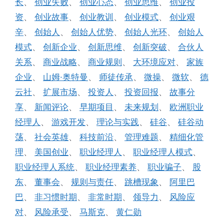
长
、
创业失败
、
创业心态
、
创业思维
、
创业投
资
、
创业故事
、
创业教训
、
创业模式
、
创业艰
辛
、
创始人
、
创始人优势
、
创始人光环
、
创始人
模式
、
创新企业
、
创新思维
、
创新突破
、
合伙人
关系
、
商业战略
、
商业规则
、
大环境应对
、
家族
企业
、
山姆·奥特曼
、
师徒传承
、
微操
、
微软
、
德
云社
、
扩展市场
、
投资人
、
投资回报
、
故事分
享
、
新闻评论
、
早期项目
、
未来规划
、
欧洲职业
经理人
、
游戏开发
、
理论与实践
、
硅谷
、
硅谷动
荡
、
社会英雄
、
科技前沿
、
管理难题
、
精细化管
理
、
美国创业
、
职业经理人
、
职业经理人模式
、
职业经理人系统
、
职业经理素养
、
职业骗子
、
股
东
、
董事会
、
规则与责任
、
跳槽现象
、
阿里巴
巴
、
非习惯时期
、
非常时期
、
领导力
、
风险应
对
、
风险承受
、
马斯克
、
黄仁勋