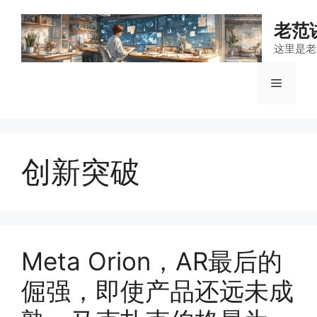
跳
至
老范
内
这里是老
容
菜
单
创新突破
Meta Orion，AR最后的
倔强，即使产品还远未成