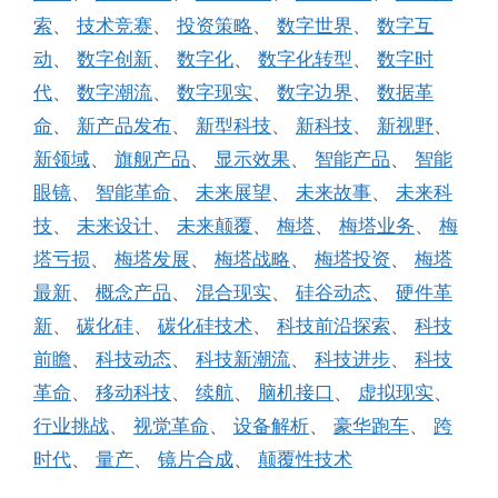
索
、
技术竞赛
、
投资策略
、
数字世界
、
数字互
动
、
数字创新
、
数字化
、
数字化转型
、
数字时
代
、
数字潮流
、
数字现实
、
数字边界
、
数据革
命
、
新产品发布
、
新型科技
、
新科技
、
新视野
、
新领域
、
旗舰产品
、
显示效果
、
智能产品
、
智能
眼镜
、
智能革命
、
未来展望
、
未来故事
、
未来科
技
、
未来设计
、
未来颠覆
、
梅塔
、
梅塔业务
、
梅
塔亏损
、
梅塔发展
、
梅塔战略
、
梅塔投资
、
梅塔
最新
、
概念产品
、
混合现实
、
硅谷动态
、
硬件革
新
、
碳化硅
、
碳化硅技术
、
科技前沿探索
、
科技
前瞻
、
科技动态
、
科技新潮流
、
科技进步
、
科技
革命
、
移动科技
、
续航
、
脑机接口
、
虚拟现实
、
行业挑战
、
视觉革命
、
设备解析
、
豪华跑车
、
跨
时代
、
量产
、
镜片合成
、
颠覆性技术