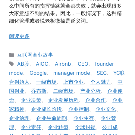
么中间所有的指挥链路就全都失效，就会出现很多
大家意想不到的结果。因此，一般情况下，这种精
细化管理或者说老板微操是贬义词。
阅读更多
分
互联网商业故事
类
标
AB股
、
AIGC
、
Airbnb
、
CEO
、
founder
签
mode
、
Google
、
manager mode
、
SEC
、
YC联
合创始人
、
一级市场
、
上市企业
、
个人魅力
、
中
国创业
、
乔布斯
、
二级市场
、
产业分析
、
企业使
命
、
企业决策
、
企业发展历程
、
企业合作
、
企业
家精神
、
企业成长阶段
、
企业控制
、
企业文化
、
企业治理
、
企业生命周期
、
企业生存
、
企业管
理
、
企业责任
、
企业转型
、
全球封锁
、
公司成