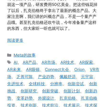
就这一项产品，研发费用50亿美金。把这些钱花掉
了以后，扎克伯格终于拿出了最新的概念产品。大
家注意啊，我们讲的叫概念产品，不是一个量产产
品哦。甚至扎克伯格还吹牛说，今年准备量产这样
的东西，但大家听一听也就可以了。
阅读更多
分
Meta的故事
类
标
AI
、
AR产品
、
AR市场
、
AR技术
、
AR探索
、
签
AR未来
、
AR眼镜
、
Connect大会
、
Orion
、
VR市
场
、
乏善可陈
、
产业趋势
、
佩戴舒适
、
元宇宙
、
先进技术
、
全球科技
、
分辨率
、
创新尝试
、
创新
挑战
、
创新研究
、
创新突破
、
创新计划
、
创新趋
势
、
变革趋势
、
外观设计
、
扎克伯格
、
扎克伯格
投资
、
技术创新
、
技术前沿
、
技术展示
、
技术探