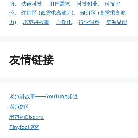
服
、
法律科技
、
用户需求
、
科技创业
、
科技评
论
、
红灯区 (低需求高能力)
、
绿灯区 (高需求高能
力)
、
老范讲故事
、
自动化
、
行业洞察
、
资源错配
友情链接
老范讲故事——YouTube频道
老范的X
老范的Discord
Tinyfool博客