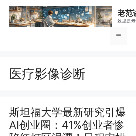
跳
至
老范
内
这里是老
容
菜
单
医疗影像诊断
斯坦福大学最新研究引爆
AI创业圈：41%创业者惨