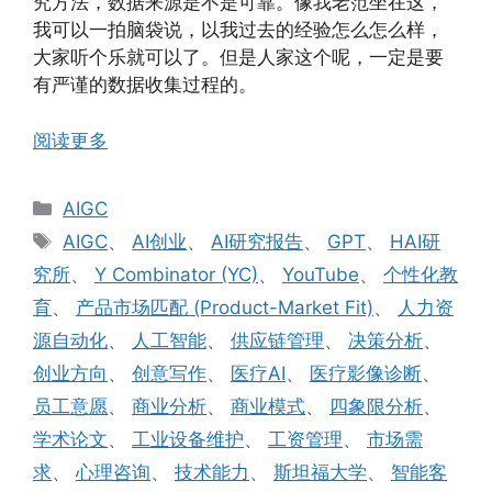
究方法，数据来源是不是可靠。像我老范坐在这，
我可以一拍脑袋说，以我过去的经验怎么怎么样，
大家听个乐就可以了。但是人家这个呢，一定是要
有严谨的数据收集过程的。
阅读更多
分
AIGC
类
标
AIGC
、
AI创业
、
AI研究报告
、
GPT
、
HAI研
签
究所
、
Y Combinator (YC)
、
YouTube
、
个性化教
育
、
产品市场匹配 (Product-Market Fit)
、
人力资
源自动化
、
人工智能
、
供应链管理
、
决策分析
、
创业方向
、
创意写作
、
医疗AI
、
医疗影像诊断
、
员工意愿
、
商业分析
、
商业模式
、
四象限分析
、
学术论文
、
工业设备维护
、
工资管理
、
市场需
求
、
心理咨询
、
技术能力
、
斯坦福大学
、
智能客