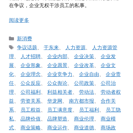
在争议，企业无权干涉员工的私事。
阅读更多
分
新消费
类
标
争议话题
、
于东来
、
人力资源
、
人力资源管
签
理
、
人才招聘
、
企业内部
、
企业决策
、
企业发
展
、
企业形象
、
企业愿景
、
企业改革
、
企业文
化
、
企业理念
、
企业竞争力
、
企业自由
、
企业责
任
、
公众反应
、
公众舆论
、
公司政策
、
公司治
理
、
公司福利
、
利益相关者
、
劳动法
、
劳动者权
益
、
劳资关系
、
华龙网
、
南方都市报
、
合作关
系
、
员工权益
、
员工满意度
、
员工福利
、
员工隐
私
、
品牌价值
、
品牌塑造
、
商业伦理
、
商业模
式
、
商业策略
、
商业运作
、
商业道德
、
商场政