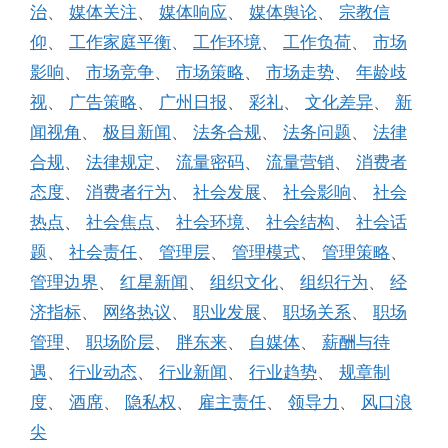
治
、
媒体关注
、
媒体响应
、
媒体舆论
、
宗教信
仰
、
工作家庭平衡
、
工作环境
、
工作负荷
、
市场
影响
、
市场竞争
、
市场策略
、
市场走势
、
年龄歧
视
、
广告策略
、
广州日报
、
彩礼
、
文化差异
、
新
闻视角
、
极目新闻
、
法务合规
、
法务问题
、
法律
合规
、
法律规定
、
流量密码
、
流量营销
、
消费者
态度
、
消费者行为
、
社会发展
、
社会影响
、
社会
热点
、
社会焦点
、
社会环境
、
社会结构
、
社会话
题
、
社会责任
、
管理层
、
管理模式
、
管理策略
、
管理边界
、
红星新闻
、
组织文化
、
组织行为
、
经
济指标
、
网络热议
、
职业发展
、
职场关系
、
职场
管理
、
职场阶层
、
胖东来
、
自媒体
、
薪酬与待
遇
、
行业动态
、
行业新闻
、
行业趋势
、
规章制
度
、
酒席
、
隐私权
、
雇主责任
、
领导力
、
风口浪
尖