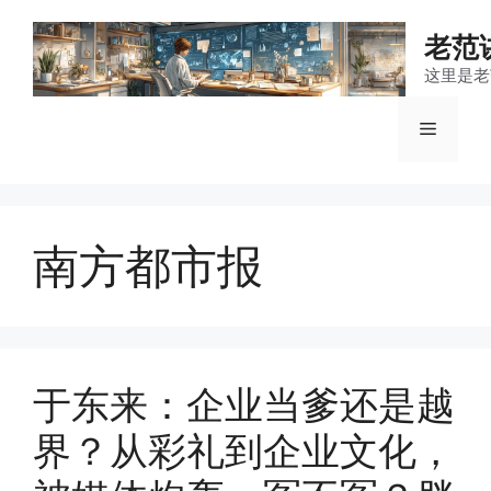
跳
至
老范
内
这里是老
容
菜
单
南方都市报
于东来：企业当爹还是越
界？从彩礼到企业文化，