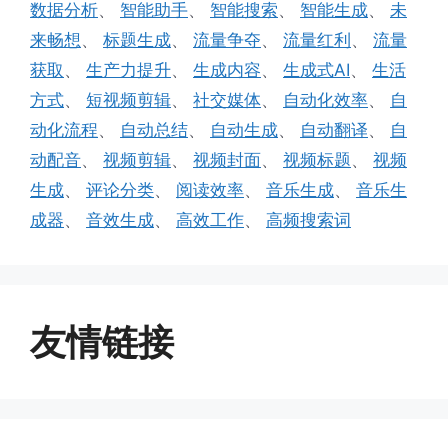
数据分析
、
智能助手
、
智能搜索
、
智能生成
、
未
来畅想
、
标题生成
、
流量争夺
、
流量红利
、
流量
获取
、
生产力提升
、
生成内容
、
生成式AI
、
生活
方式
、
短视频剪辑
、
社交媒体
、
自动化效率
、
自
动化流程
、
自动总结
、
自动生成
、
自动翻译
、
自
动配音
、
视频剪辑
、
视频封面
、
视频标题
、
视频
生成
、
评论分类
、
阅读效率
、
音乐生成
、
音乐生
成器
、
音效生成
、
高效工作
、
高频搜索词
友情链接