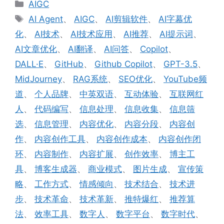
分
AIGC
类
标
AI Agent
、
AIGC
、
AI剪辑软件
、
AI字幕优
签
化
、
AI技术
、
AI技术应用
、
AI推荐
、
AI提示词
、
AI文章优化
、
AI翻译
、
AI问答
、
Copilot
、
DALL·E
、
GitHub
、
Github Copilot
、
GPT-3.5
、
MidJourney
、
RAG系统
、
SEO优化
、
YouTube频
道
、
个人品牌
、
中英双语
、
互动体验
、
互联网红
人
、
代码编写
、
信息处理
、
信息收集
、
信息筛
选
、
信息管理
、
内容优化
、
内容分段
、
内容创
作
、
内容创作工具
、
内容创作成本
、
内容创作闭
环
、
内容制作
、
内容扩展
、
创作效率
、
博主工
具
、
博客生成器
、
商业模式
、
图片生成
、
宣传策
略
、
工作方式
、
情感倾向
、
技术结合
、
技术进
步
、
技术革命
、
技术革新
、
推特爆红
、
推荐算
法
、
效率工具
、
数字人
、
数字平台
、
数字时代
、