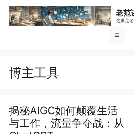
跳
至
老范
内
这里是老
容
菜
单
博主工具
揭秘AIGC如何颠覆生活
与工作，流量争夺战：从