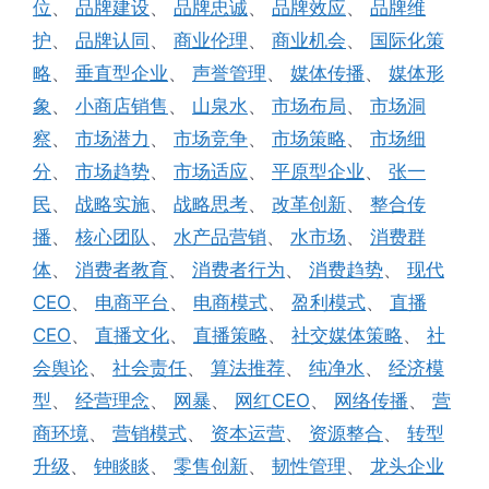
位
、
品牌建设
、
品牌忠诚
、
品牌效应
、
品牌维
护
、
品牌认同
、
商业伦理
、
商业机会
、
国际化策
略
、
垂直型企业
、
声誉管理
、
媒体传播
、
媒体形
象
、
小商店销售
、
山泉水
、
市场布局
、
市场洞
察
、
市场潜力
、
市场竞争
、
市场策略
、
市场细
分
、
市场趋势
、
市场适应
、
平原型企业
、
张一
民
、
战略实施
、
战略思考
、
改革创新
、
整合传
播
、
核心团队
、
水产品营销
、
水市场
、
消费群
体
、
消费者教育
、
消费者行为
、
消费趋势
、
现代
CEO
、
电商平台
、
电商模式
、
盈利模式
、
直播
CEO
、
直播文化
、
直播策略
、
社交媒体策略
、
社
会舆论
、
社会责任
、
算法推荐
、
纯净水
、
经济模
型
、
经营理念
、
网暴
、
网红CEO
、
网络传播
、
营
商环境
、
营销模式
、
资本运营
、
资源整合
、
转型
升级
、
钟睒睒
、
零售创新
、
韧性管理
、
龙头企业