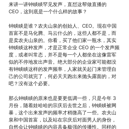
来讲一讲钟睒睒罕见发声，直怼这帮做直播的
CEO，这到底是一个什么样的故事？
钟睒睒是谁？农夫山泉的创始人、CEO。现在中国
首富不是马化腾、马云什么的，这些人都不是，而
是卖农夫山泉的。你看，买了他们家一瓶水，其实
钟睒睒这种发声，才是正常企业 CEO 的一个发声频
度，或者叫常态，并不是每一个人都坐在这像雷军
似的不停地发出声音。绝大部分的企业家可能都没
有钟睒睒这样的发声频率，人家就关起门来管理自
己的公司就完了，何必天天跑出来抛头露面的，对
吧？没有这个必要。
那么钟睒睒的原来也是要更低调一些，只是今年 3
月份，随着娃哈哈的宗庆后去世之后，钟睒睒被网
暴，这个出来发声的频率才稍微高了一些。农夫山
泉和中国首富，以及站在宗庆后对面男人的身份，
自然会让钟睒睒的内容具备极强的传播性。同样的