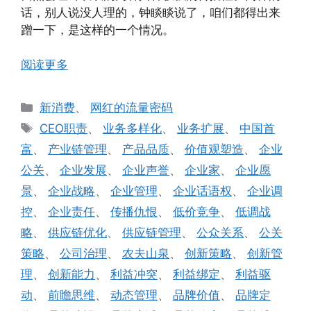
话，别人说没人理的，钟睒睒说了，咱们都得出来
蹭一下，是这样的一个情况。
阅读更多
分
新消费
、
网红的流量密码
类
标
CEO职责
、
业务多样化
、
业务扩展
、
中国首
签
富
、
产业链管理
、
产品品质
、
价值观塑造
、
企业
公关
、
企业发展
、
企业声誉
、
企业家
、
企业愿
景
、
企业战略
、
企业管理
、
企业话语权
、
企业调
控
、
企业责任
、
传播仇恨
、
低价竞争
、
低调战
略
、
供应链优化
、
供应链管理
、
公众关系
、
公关
策略
、
公司治理
、
农夫山泉
、
创新策略
、
创新管
理
、
创新能力
、
利益冲突
、
利益绑定
、
利益驱
动
、
前瞻思维
、
动态管理
、
品牌价值
、
品牌定