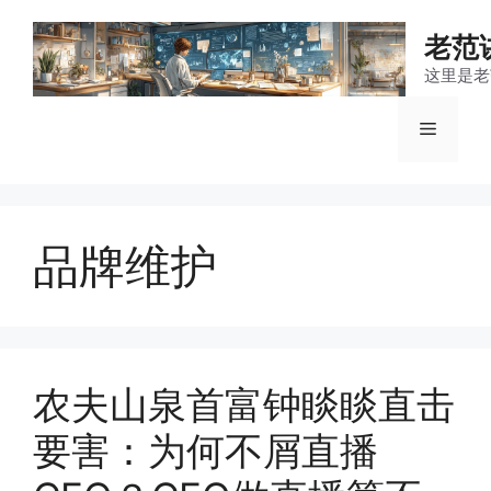
跳
至
老范
内
这里是老
容
菜
单
品牌维护
农夫山泉首富钟睒睒直击
要害：为何不屑直播