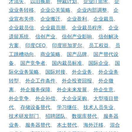
才流失
、
以旧换新
、
仲裁计划
、
企业IT需求
、
企
业业务转移
、
企业公关策略
、
企业内部调整
、
企
业宣布关停
、
企业搬迁
、
企业盈利
、
企业裁员
、
企业裁员信
、
企业裁员潮
、
企业裁员程序
、
企业
遗留系统
、
信创产业
、
信创产业影响
、
信创解决
方案
、
印度CEO
、
印度班加罗尔
、
员工权益
、
员
工跳槽动向
、
商业策略
、
国产品牌
、
国产替代设
备
、
国产竞争者
、
国内裁员标准
、
国际企业
、
国
际化业务策略
、
国际对接
、
外企业务
、
外企业务
转型
、
外企工作条件
、
外企投资回报
、
外企撤
离
、
外企服务保障
、
外企未来发展
、
外企生意
、
外企竞争
、
外企补偿
、
大企业采购
、
大型项目替
代
、
存储设备替代
、
学习继任
、
技术人员失业
、
技术研发部门
、
招聘团队
、
数据库替代
、
服务器
业务
、
服务器替代
、
本土替代
、
海外迁移
、
混合