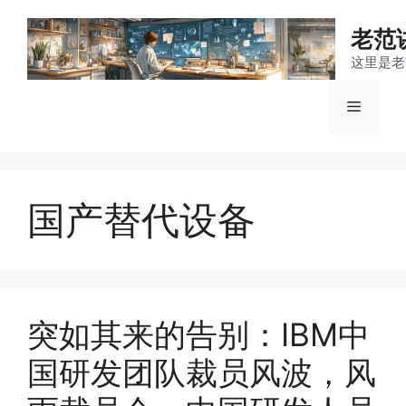
跳
至
老范
内
这里是老
容
菜
单
国产替代设备
突如其来的告别：IBM中
国研发团队裁员风波，风