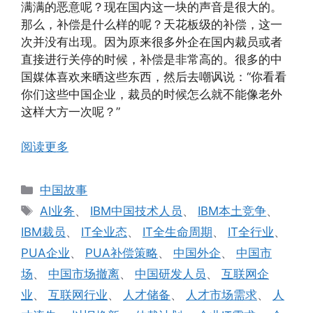
满满的恶意呢？现在国内这一块的声音是很大的。
那么，补偿是什么样的呢？天花板级的补偿，这一
次并没有出现。因为原来很多外企在国内裁员或者
直接进行关停的时候，补偿是非常高的。很多的中
国媒体喜欢来晒这些东西，然后去嘲讽说：“你看看
你们这些中国企业，裁员的时候怎么就不能像老外
这样大方一次呢？”
阅读更多
分
中国故事
类
标
AI业务
、
IBM中国技术人员
、
IBM本土竞争
、
签
IBM裁员
、
IT全业态
、
IT全生命周期
、
IT全行业
、
PUA企业
、
PUA补偿策略
、
中国外企
、
中国市
场
、
中国市场撤离
、
中国研发人员
、
互联网企
业
、
互联网行业
、
人才储备
、
人才市场需求
、
人