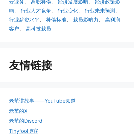
云业务
、
离职补偿
、
经济发展影响
、
经济政策影
响
、
行业人才竞争
、
行业变化
、
行业未来预测
、
行业薪资水平
、
补偿标准
、
裁员影响力
、
高利润
客户
、
高科技裁员
友情链接
老范讲故事——YouTube频道
老范的X
老范的Discord
Tinyfool博客