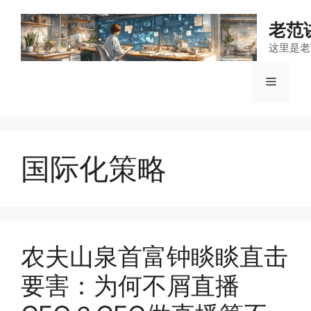
跳
至
老范
内
这里是老
容
菜
单
国际化策略
农夫山泉首富钟睒睒直击
要害：为何不屑直播