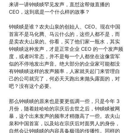
来讲一讲钟睒睒罕见发声，直怼这帮做直播的
CEO，这到底是一个什么样的故事？
钟睒睒是谁？农夫山泉的创始人、CEO。现在中国
首富不是马化腾、马云什么的，这些人都不是，而
是卖农夫山泉的。你看，买了他们家一瓶水，其实
钟睒睒这种发声，才是正常企业 CEO 的一个发声频
度，或者叫常态，并不是每一个人都坐在这像雷军
似的不停地发出声音。绝大部分的企业家可能都没
有钟睒睒这样的发声频率，人家就关起门来管理自
己的公司就完了，何必天天跑出来抛头露面的，对
吧？没有这个必要。
那么钟睒睒的原来也是要更低调一些，只是今年 3
月份，随着娃哈哈的宗庆后去世之后，钟睒睒被网
暴，这个出来发声的频率才稍微高了一些。农夫山
泉和中国首富，以及站在宗庆后对面男人的身份，
自然会让钟睒睒的内容具备极强的传播性。同样的