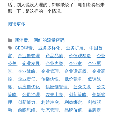
话，别人说没人理的，钟睒睒说了，咱们都得出来
蹭一下，是这样的一个情况。
阅读更多
分
新消费
、
网红的流量密码
类
标
CEO职责
、
业务多样化
、
业务扩展
、
中国首
签
富
、
产业链管理
、
产品品质
、
价值观塑造
、
企业
公关
、
企业发展
、
企业声誉
、
企业家
、
企业愿
景
、
企业战略
、
企业管理
、
企业话语权
、
企业调
控
、
企业责任
、
传播仇恨
、
低价竞争
、
低调战
略
、
供应链优化
、
供应链管理
、
公众关系
、
公关
策略
、
公司治理
、
农夫山泉
、
创新策略
、
创新管
理
、
创新能力
、
利益冲突
、
利益绑定
、
利益驱
动
、
前瞻思维
、
动态管理
、
品牌价值
、
品牌定