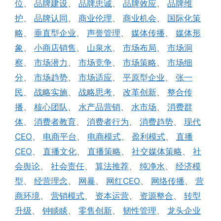
位
、
品牌建设
、
品牌忠诚
、
品牌效应
、
品牌维
护
、
品牌认同
、
商业伦理
、
商业机会
、
国际化策
略
、
垂直型企业
、
声誉管理
、
媒体传播
、
媒体形
象
、
小商店销售
、
山泉水
、
市场布局
、
市场洞
察
、
市场潜力
、
市场竞争
、
市场策略
、
市场细
分
、
市场趋势
、
市场适应
、
平原型企业
、
张一
民
、
战略实施
、
战略思考
、
改革创新
、
整合传
播
、
核心团队
、
水产品营销
、
水市场
、
消费群
体
、
消费者教育
、
消费者行为
、
消费趋势
、
现代
CEO
、
电商平台
、
电商模式
、
盈利模式
、
直播
CEO
、
直播文化
、
直播策略
、
社交媒体策略
、
社
会舆论
、
社会责任
、
算法推荐
、
纯净水
、
经济模
型
、
经营理念
、
网暴
、
网红CEO
、
网络传播
、
营
商环境
、
营销模式
、
资本运营
、
资源整合
、
转型
升级
、
钟睒睒
、
零售创新
、
韧性管理
、
龙头企业