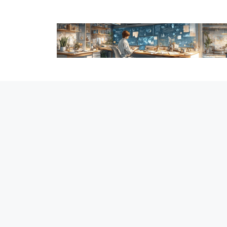
跳
至
内
容