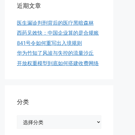
近期文章
医生漏诊判刑背后的医疗黑暗森林
西药见效快：中国企业算的是合规账
841号令如何重写出入境规则
华为竹知了风波与失控的流量沙丘
开放权重模型到底如何搭建收费网络
分类
分
类