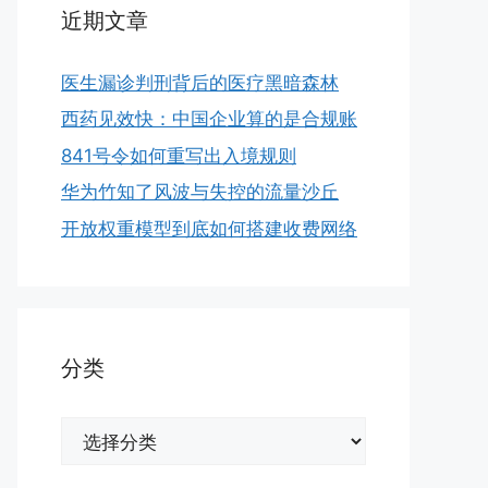
近期文章
医生漏诊判刑背后的医疗黑暗森林
西药见效快：中国企业算的是合规账
841号令如何重写出入境规则
华为竹知了风波与失控的流量沙丘
开放权重模型到底如何搭建收费网络
分类
分
类