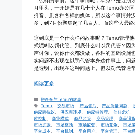
什么样的事情。这个事情呢，本身不是近期
月里头，一开始是有几十个人在Temu办公区
抖音、删各种各样的媒体，所以这个事情并
多，到7月份聚集起了几百人。而这些人最终
这到底是一个什么样的故事呢？Temu管理
式呢叫以罚代管。到底什么叫以罚代管？因
声讨你，说你什么都没做，各种的基础设施
实问题不出现在以罚代管本身这件事上，问
是透明，出现在这种问题上。但以罚代管通
阅读更多
分
拼多多与Temu的故事
类
标
Temu
、
交易市场
、
产品售后
、
产品质量问题
、
签
供应商抗议
、
供应商违规
、
供应链管理
、
信任危机
质控制
、
商业模式
、
商品监管
、
商品管理
、
商品退
市场扩张
、
市场整顿
、
市场监管
、
市场竞争
、
市场
平台成本
、
平台机制
、
平台用户
、
平台管理
、
平台