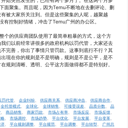
才开始突然发生的，已经有两个多月了。在这两个月多
下面聚集。而且呢，因为Temu不断地在去删评论、删
没有被大家所关注到。但是这些聚集的人呢，越聚越
没有控制好情绪，冲击了Temu广州的办公区。
他整个的供应商团队使用了最简单粗暴的方式，这个方
为我们以前经常讲很多的政府机构以罚代管，大家还去
也不完善，你出了事情只管罚款。这事到底行不行？其
题出现在你的规则是不是明确，规则是不是公平，是不
常在规则清晰、透明、公平这方面做得都不是特别好。
以罚代管
、
企业纠纷
、
供应商关系
、
供应商冲击
、
供应商合作
、
、
全托管模式
、
全球化
、
全球销售
、
可接受误差
、
品质分数
、
品
货
、
商品销售
、
商家罚款
、
市场占有率
、
市场反应
、
市场反馈
、
策略
、
市场调控
、
市场趋势
、
平台优化
、
平台发展
、
平台变革
、
经济
、
平台规则调整
、
平台规范
、
平台调整
、
平台转型
、
广州总