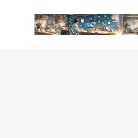
跳
至
内
容