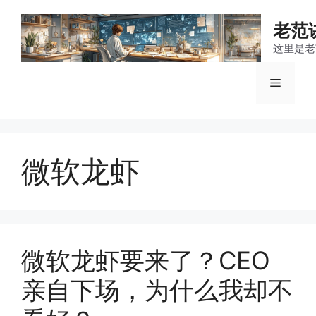
跳
至
老范
内
这里是老
容
菜
单
微软龙虾
微软龙虾要来了？CEO
亲自下场，为什么我却不