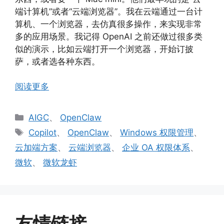
端计算机”或者“云端浏览器”。我在云端通过一台计
算机、一个浏览器，去仿真很多操作，来实现非常
多的应用场景。我记得 OpenAI 之前还做过很多类
似的演示，比如云端打开一个浏览器，开始订披
萨，或者选各种东西。
阅读更多
分
AIGC
、
OpenClaw
类
标
Copilot
、
OpenClaw
、
Windows 权限管理
、
签
云加端方案
、
云端浏览器
、
企业 OA 权限体系
、
微软
、
微软龙虾
友情链接