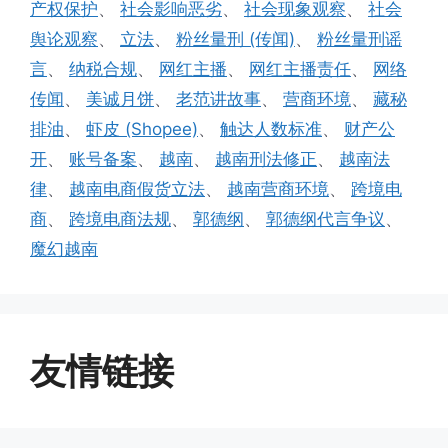
产权保护
、
社会影响恶劣
、
社会现象观察
、
社会
舆论观察
、
立法
、
粉丝量刑 (传闻)
、
粉丝量刑谣
言
、
纳税合规
、
网红主播
、
网红主播责任
、
网络
传闻
、
美诚月饼
、
老范讲故事
、
营商环境
、
藏秘
排油
、
虾皮 (Shopee)
、
触达人数标准
、
财产公
开
、
账号备案
、
越南
、
越南刑法修正
、
越南法
律
、
越南电商假货立法
、
越南营商环境
、
跨境电
商
、
跨境电商法规
、
郭德纲
、
郭德纲代言争议
、
魔幻越南
友情链接