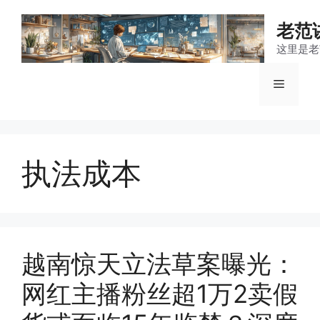
跳
至
老范
内
这里是老
容
菜
单
执法成本
越南惊天立法草案曝光：
网红主播粉丝超1万2卖假