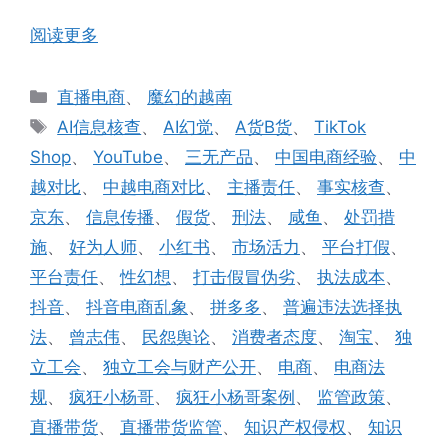
阅读更多
分
直播电商
、
魔幻的越南
类
标
AI信息核查
、
AI幻觉
、
A货B货
、
TikTok
签
Shop
、
YouTube
、
三无产品
、
中国电商经验
、
中
越对比
、
中越电商对比
、
主播责任
、
事实核查
、
京东
、
信息传播
、
假货
、
刑法
、
咸鱼
、
处罚措
施
、
好为人师
、
小红书
、
市场活力
、
平台打假
、
平台责任
、
性幻想
、
打击假冒伪劣
、
执法成本
、
抖音
、
抖音电商乱象
、
拼多多
、
普遍违法选择执
法
、
曾志伟
、
民怨舆论
、
消费者态度
、
淘宝
、
独
立工会
、
独立工会与财产公开
、
电商
、
电商法
规
、
疯狂小杨哥
、
疯狂小杨哥案例
、
监管政策
、
直播带货
、
直播带货监管
、
知识产权侵权
、
知识