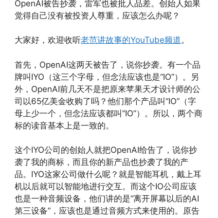
OpenAI被告抄袭，雷军也被批人品差。创始人如果
觉得自己没有被投资人尊重，应该怎么办呢？
大家好，欢迎收听
老范讲故事的YouTube频道
。
首先，OpenAI这两天被告了，说你抄袭。有一个品
牌叫IYO（这三个字母，但念法应该也是“IO”）。另
外，OpenAI前几天不是把原来苹果天才设计师的公
司以65亿美金收购了吗？他们那个产品叫“IO”（字
母上少一个，但念法应该都叫“IO”）。所以，两个商
标的读音基本上是一致的。
这个IYO公司的创始人就把OpenAI给告了，说你抄
袭了我的商标，而且你的新产品也抄袭了我的产
品。IYO这家公司做什么呢？就是智能耳机，戴上耳
机以后就可以智能地进行交互。而这个IO公司应该
也是一种音频设备，他们讲的是“离开屏幕以后的AI
第三设备”，应该也是通过音频方式来使用的。原告