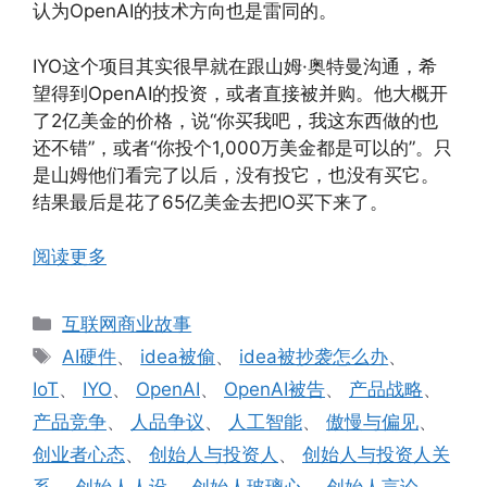
认为OpenAI的技术方向也是雷同的。
IYO这个项目其实很早就在跟山姆·奥特曼沟通，希
望得到OpenAI的投资，或者直接被并购。他大概开
了2亿美金的价格，说“你买我吧，我这东西做的也
还不错”，或者“你投个1,000万美金都是可以的”。只
是山姆他们看完了以后，没有投它，也没有买它。
结果最后是花了65亿美金去把IO买下来了。
阅读更多
分
互联网商业故事
类
标
AI硬件
、
idea被偷
、
idea被抄袭怎么办
、
签
IoT
、
IYO
、
OpenAI
、
OpenAI被告
、
产品战略
、
产品竞争
、
人品争议
、
人工智能
、
傲慢与偏见
、
创业者心态
、
创始人与投资人
、
创始人与投资人关