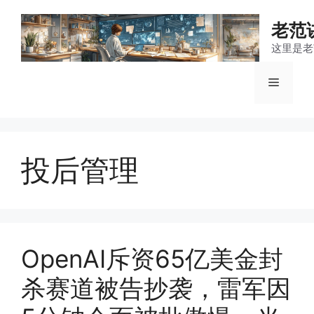
跳
至
老范
内
这里是老
容
菜
单
投后管理
OpenAI斥资65亿美金封
杀赛道被告抄袭，雷军因