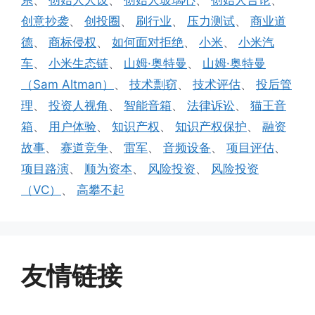
系
、
创始人人设
、
创始人玻璃心
、
创始人言论
、
创意抄袭
、
创投圈
、
刷行业
、
压力测试
、
商业道
德
、
商标侵权
、
如何面对拒绝
、
小米
、
小米汽
车
、
小米生态链
、
山姆·奥特曼
、
山姆·奥特曼
（Sam Altman）
、
技术剽窃
、
技术评估
、
投后管
理
、
投资人视角
、
智能音箱
、
法律诉讼
、
猫王音
箱
、
用户体验
、
知识产权
、
知识产权保护
、
融资
故事
、
赛道竞争
、
雷军
、
音频设备
、
项目评估
、
项目路演
、
顺为资本
、
风险投资
、
风险投资
（VC）
、
高攀不起
友情链接