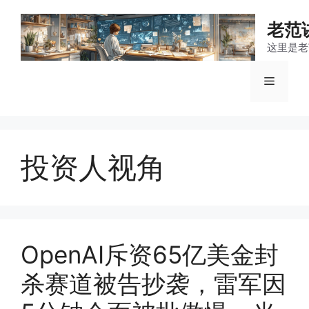
跳
至
老范
内
这里是老
容
菜
单
投资人视角
OpenAI斥资65亿美金封
杀赛道被告抄袭，雷军因