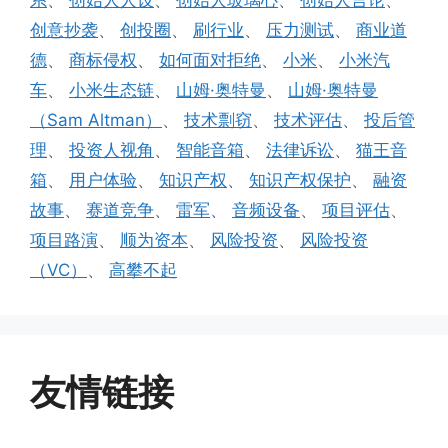
系
、
创始人人设
、
创始人玻璃心
、
创始人言论
、
创意抄袭
、
创投圈
、
刷行业
、
压力测试
、
商业道
德
、
商标侵权
、
如何面对拒绝
、
小米
、
小米汽
车
、
小米生态链
、
山姆·奥特曼
、
山姆·奥特曼
（Sam Altman）
、
技术剽窃
、
技术评估
、
投后管
理
、
投资人视角
、
智能音箱
、
法律诉讼
、
猫王音
箱
、
用户体验
、
知识产权
、
知识产权保护
、
融资
故事
、
赛道竞争
、
雷军
、
音频设备
、
项目评估
、
项目路演
、
顺为资本
、
风险投资
、
风险投资
（VC）
、
高攀不起
友情链接