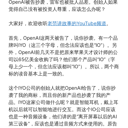
OpenAI被告抄袭，雷军也被批人品差。创始人如果
觉得自己没有被投资人尊重，应该怎么办呢？
大家好，欢迎收听
老范讲故事的YouTube频道
。
首先，OpenAI这两天被告了，说你抄袭。有一个品
牌叫IYO（这三个字母，但念法应该也是“IO”）。另
外，OpenAI前几天不是把原来苹果天才设计师的公
司以65亿美金收购了吗？他们那个产品叫“IO”（字
母上少一个，但念法应该都叫“IO”）。所以，两个商
标的读音基本上是一致的。
这个IYO公司的创始人就把OpenAI给告了，说你抄
袭了我的商标，而且你的新产品也抄袭了我的产
品。IYO这家公司做什么呢？就是智能耳机，戴上耳
机以后就可以智能地进行交互。而这个IO公司应该
也是一种音频设备，他们讲的是“离开屏幕以后的AI
第三设备”，应该也是通过音频方式来使用的。原告