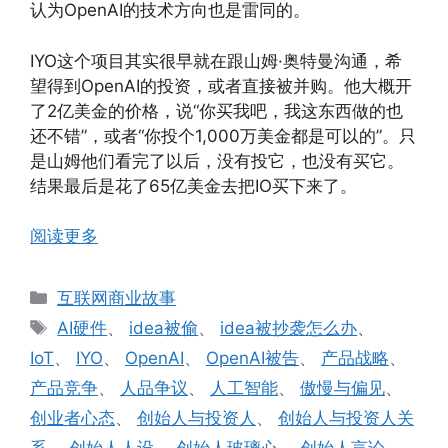
认为OpenAI的技术方向也是雷同的。
IYO这个项目其实很早就在跟山姆·奥特曼沟通，希
望得到OpenAI的投资，或者直接被并购。他大概开
了2亿美金的价格，说“你买我吧，我这东西做的也
还不错”，或者“你投个1,000万美金都是可以的”。只
是山姆他们看完了以后，没有投它，也没有买它。
结果最后是花了65亿美金去把IO买下来了。
阅读更多
分
互联网商业故事
类
标
AI硬件
、
idea被偷
、
idea被抄袭怎么办
、
签
IoT
、
IYO
、
OpenAI
、
OpenAI被告
、
产品战略
、
产品竞争
、
人品争议
、
人工智能
、
傲慢与偏见
、
创业者心态
、
创始人与投资人
、
创始人与投资人关