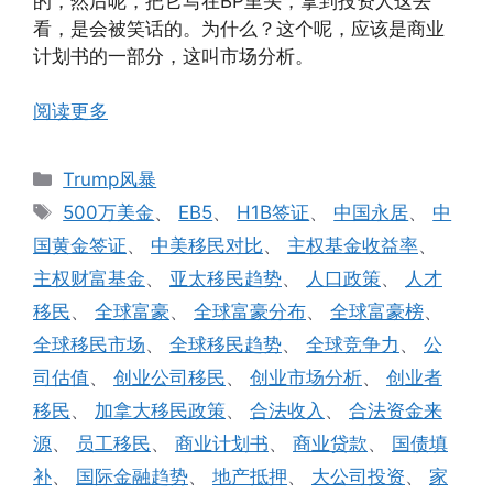
的，然后呢，把它写在BP里头，拿到投资人这去
看，是会被笑话的。为什么？这个呢，应该是商业
计划书的一部分，这叫市场分析。
阅读更多
分
Trump风暴
类
标
500万美金
、
EB5
、
H1B签证
、
中国永居
、
中
签
国黄金签证
、
中美移民对比
、
主权基金收益率
、
主权财富基金
、
亚太移民趋势
、
人口政策
、
人才
移民
、
全球富豪
、
全球富豪分布
、
全球富豪榜
、
全球移民市场
、
全球移民趋势
、
全球竞争力
、
公
司估值
、
创业公司移民
、
创业市场分析
、
创业者
移民
、
加拿大移民政策
、
合法收入
、
合法资金来
源
、
员工移民
、
商业计划书
、
商业贷款
、
国债填
补
、
国际金融趋势
、
地产抵押
、
大公司投资
、
家