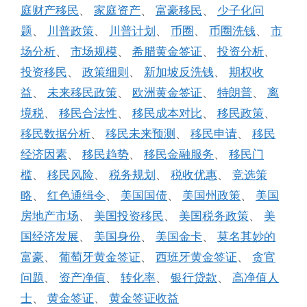
庭财产移民
、
家庭资产
、
富豪移民
、
少子化问
题
、
川普政策
、
川普计划
、
币圈
、
币圈洗钱
、
市
场分析
、
市场规模
、
希腊黄金签证
、
投资分析
、
投资移民
、
政策细则
、
新加坡反洗钱
、
期权收
益
、
未来移民政策
、
欧洲黄金签证
、
特朗普
、
离
境税
、
移民合法性
、
移民成本对比
、
移民政策
、
移民数据分析
、
移民未来预测
、
移民申请
、
移民
经济因素
、
移民趋势
、
移民金融服务
、
移民门
槛
、
移民风险
、
税务规划
、
税收优惠
、
竞选策
略
、
红色通缉令
、
美国国债
、
美国州政策
、
美国
房地产市场
、
美国投资移民
、
美国税务政策
、
美
国经济发展
、
美国身份
、
美国金卡
、
莫名其妙的
富豪
、
葡萄牙黄金签证
、
西班牙黄金签证
、
贪官
问题
、
资产净值
、
转化率
、
银行贷款
、
高净值人
士
、
黄金签证
、
黄金签证收益