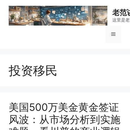
跳
至
老范
内
这里是老
容
菜
单
投资移民
美国500万美金黄金签证
风波：从市场分析到实施