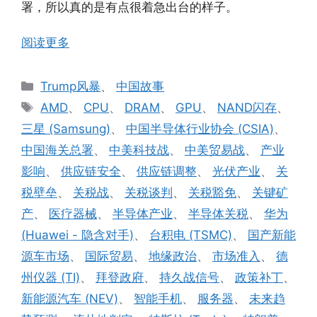
署，所以真的是有点很着急出台的样子。
阅读更多
分
Trump风暴
、
中国故事
类
标
AMD
、
CPU
、
DRAM
、
GPU
、
NAND闪存
、
签
三星 (Samsung)
、
中国半导体行业协会 (CSIA)
、
中国海关总署
、
中美科技战
、
中美贸易战
、
产业
影响
、
供应链安全
、
供应链调整
、
光伏产业
、
关
税壁垒
、
关税战
、
关税谈判
、
关税豁免
、
关键矿
产
、
医疗器械
、
半导体产业
、
半导体关税
、
华为
(Huawei - 隐含对手)
、
台积电 (TSMC)
、
国产新能
源车市场
、
国际贸易
、
地缘政治
、
市场准入
、
德
州仪器 (TI)
、
拜登政府
、
持久战信号
、
政策补丁
、
新能源汽车 (NEV)
、
智能手机
、
服务器
、
未来趋