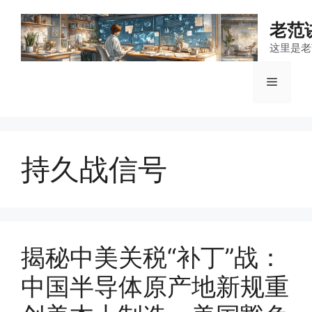
跳
至
老范
内
这里是老
容
菜
单
持久战信号
揭秘中美关税“补丁”战：
中国半导体原产地新规重