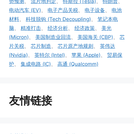
势预测
、
流片地判定
、
特斯拉 (Tesla)
、
特朗普
、
电动汽车 (EV)
、
电子产品关税
、
电子设备
、
电池
材料
、
科技脱钩 (Tech Decoupling)
、
笔记本电
脑
、
精准打击
、
经济分析
、
经济政策
、
美光
(Micron)
、
美国制造业回流
、
美国海关 (CBP)
、
芯
片关税
、
芯片制造
、
芯片原产地规则
、
英伟达
(Nvidia)
、
英特尔 (Intel)
、
苹果 (Apple)
、
贸易保
护
、
集成电路 (IC)
、
高通 (Qualcomm)
友情链接