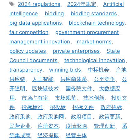
类
标
2024 regulations
、
2024年规定
、
Artificial
签
Intelligence
、
bidding
、
bidding standards
、
big data applications
、
blockchain technology
、
fair competition
、
government procurement
、
management innovation
、
market norms
、
policy updates
、
private enterprises
、
State
Council documents
、
technological innovation
、
transparency
、
winning bids
、
中标机会
、
产地
供应链
、
人工智能
、
供应商体系
、
公平竞争
、
公
开透明
、
区块链技术
、
国务院文件
、
大数据应
用
、
市场占有率
、
市场规范
、
技术创新
、
投标文
件
、
投标标准
、
招投标
、
招标文件
、
政府招标
、
政府采购
、
政府采购网
、
政府项目
、
政策更新
、
民营企业
、
注册资本
、
疫情影响
、
管理创新
、
系
统集成商
、
经济提振
、
经营主体