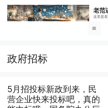
跳
至
老范
内
这里是老
容
菜
单
政府招标
5月招投标新政到来，民
营企业快来投标吧，真的