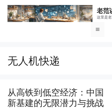
跳
至
老范
内
这里是老
容
菜
单
无人机快递
从高铁到低空经济：中国
新基建的无限潜力与挑战