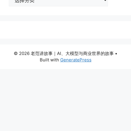
类
© 2026 老范讲故事｜AI、大模型与商业世界的故事
•
Built with
GeneratePress