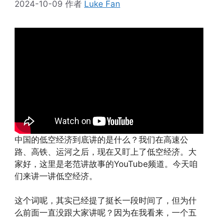
2024-10-09
作者
Luke Fan
中国的低空经济到底讲的是什么？我们在高速公
路、高铁、运河之后，现在又盯上了低空经济。大
家好，这里是老范讲故事的YouTube频道。今天咱
们来讲一讲低空经济。
这个词呢，其实已经提了挺长一段时间了，但为什
么前面一直没跟大家讲呢？因为在我看来，一个五