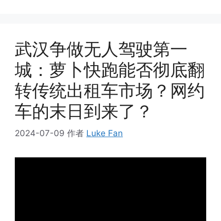
武汉争做无人驾驶第一
城：萝卜快跑能否彻底翻
转传统出租车市场？网约
车的末日到来了？
2024-07-09
作者
Luke Fan