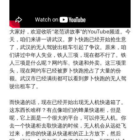
大家好，欢迎收听“老范讲故事”的YouTube频道。今
天，咱们来讲一讲武汉。萝卜快跑已经开始抢生意
了，武汉的无人驾驶出租车引起了争议。原来，咱
们讲过中年人失业，铁人三项，现在都不行了。铁
人三项是什么呢？网约车、快递和外卖。这三项里
头，现在网约车已经被萝卜快跑抢占了大量的份
额。武汉市已经满街都可以看到萝卜快跑的无人驾
驶出租车了。
而快递的话，现在已经开始出现无人机快递箱了。
这东西长啥样？有点像咱们的蜂巢快递柜，但是
呢，它上面是一个很大的平台，可以停无人机。你
去一个快递柜去取快递的时候，无人机会从远处飞
过来，把你的快递从快递柜的正上方放下，然后