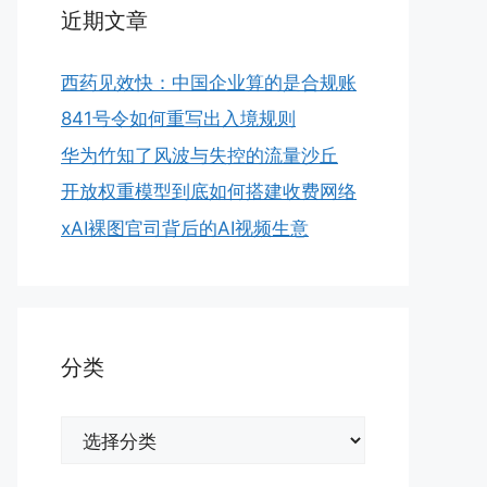
近期文章
西药见效快：中国企业算的是合规账
841号令如何重写出入境规则
华为竹知了风波与失控的流量沙丘
开放权重模型到底如何搭建收费网络
xAI裸图官司背后的AI视频生意
分类
分
类