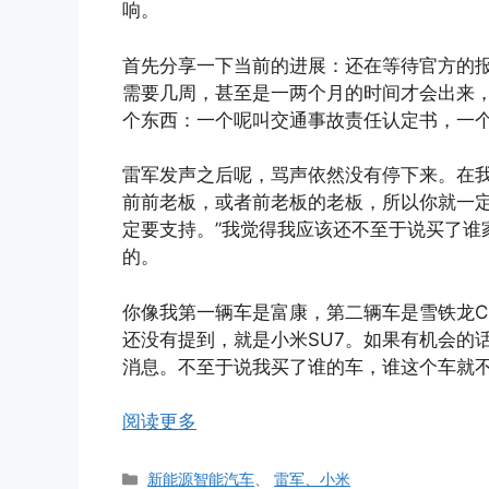
响。
首先分享一下当前的进展：还在等待官方的
需要几周，甚至是一两个月的时间才会出来
个东西：一个呢叫交通事故责任认定书，一
雷军发声之后呢，骂声依然没有停下来。在我
前前老板，或者前老板的老板，所以你就一定
定要支持。”我觉得我应该还不至于说买了谁
的。
你像我第一辆车是富康，第二辆车是雪铁龙C
还没有提到，就是小米SU7。如果有机会的
消息。不至于说我买了谁的车，谁这个车就
阅读更多
分
新能源智能汽车
、
雷军、小米