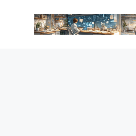
跳
至
内
容