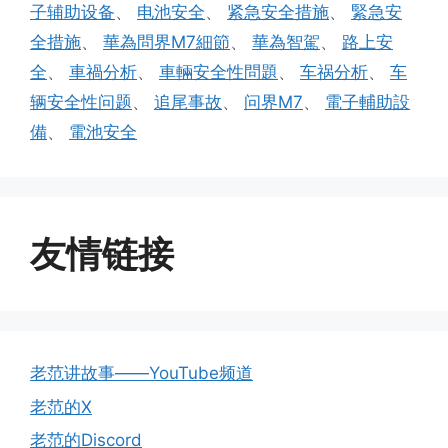
子辅助设备
、
电池安全
、
紧急安全措施
、
緊急安
全措施
、
華為問界M7細節
、
華為智駕
、
路上安
全
、
車禍分析
、
車輛安全性問題
、
车祸分析
、
车
辆安全性问题
、
追尾事故
、
问界M7
、
電子輔助設
備
、
電池安全
友情链接
老范讲故事——YouTube频道
老范的X
老范的Discord