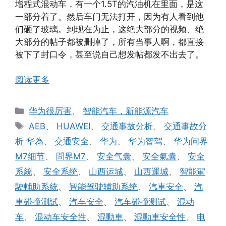
增程式混动车，有一个1.5T的汽油机在里面，是这
一部分着了。然后车门无法打开，因为有人看到他
们砸了玻璃。到现在为止，这绝大部分的视频、绝
大部分的帖子都被删掉了，所有当事人啊，都直接
被下了封口令，甚至说自己想发帖都发不出去了。
阅读更多
分
华为很厉害
、
智能汽车，新能源汽车
类
标
AEB
、
HUAWEI
、
交通事故分析
、
交通事故分
签
析 华為
、
交通安全
、
华为
、
华为智驾
、
华为问界
M7细节
、
問界M7
、
安全气囊
、
安全氣囊
、
安全
系統
、
安全系统
、
山西运城
、
山西運城
、
智能駕
駛輔助系統
、
智能驾驶辅助系统
、
汽車安全
、
汽
車碰撞測試
、
汽车安全
、
汽车碰撞测试
、
混动
车
、
混动车安全性
、
混動車
、
混動車安全性
、
电