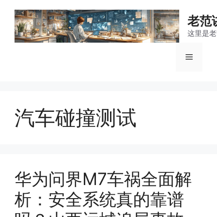
跳
至
老范
内
这里是老
容
菜
单
汽车碰撞测试
华为问界M7车祸全面解
析：安全系统真的靠谱