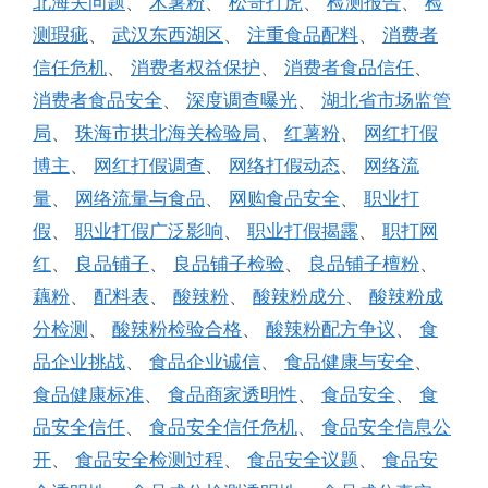
北海关问题
、
木薯粉
、
松哥打虎
、
检测报告
、
检
测瑕疵
、
武汉东西湖区
、
注重食品配料
、
消费者
信任危机
、
消费者权益保护
、
消费者食品信任
、
消费者食品安全
、
深度调查曝光
、
湖北省市场监管
局
、
珠海市拱北海关检验局
、
红薯粉
、
网红打假
博主
、
网红打假调查
、
网络打假动态
、
网络流
量
、
网络流量与食品
、
网购食品安全
、
职业打
假
、
职业打假广泛影响
、
职业打假揭露
、
职打网
红
、
良品铺子
、
良品铺子检验
、
良品铺子檀粉
、
藕粉
、
配料表
、
酸辣粉
、
酸辣粉成分
、
酸辣粉成
分检测
、
酸辣粉检验合格
、
酸辣粉配方争议
、
食
品企业挑战
、
食品企业诚信
、
食品健康与安全
、
食品健康标准
、
食品商家透明性
、
食品安全
、
食
品安全信任
、
食品安全信任危机
、
食品安全信息公
开
、
食品安全检测过程
、
食品安全议题
、
食品安