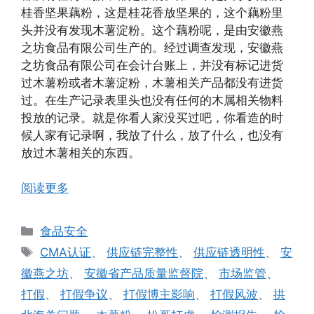
桂香坚果藕粉，这是桂花香放坚果的，这个藕粉里
头并没有发现木薯淀粉。这个藕粉呢，是由安徽燕
之坊食品有限公司生产的。经过调查发现，安徽燕
之坊食品有限公司在会计台账上，并没有标记进货
过木薯粉或者木薯淀粉，木薯相关产品都没有进货
过。在生产记录表里头也没有任何的木属相关物料
投放的记录。就是你看人家没买过吧，你看造的时
候人家有记录啊，我放了什么，放了什么，也没有
放过木薯相关的东西。
阅读更多
分
食品安全
类
标
CMA认证
、
供应链完整性
、
供应链透明性
、
安
签
徽燕之坊
、
安徽省产品质量监督院
、
市场监管
、
打假
、
打假争议
、
打假博主影响
、
打假风波
、
拱