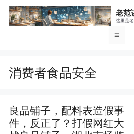
跳
至
老范
内
这里是老
容
菜
单
消费者食品安全
良品铺子，配料表造假事
件，反正了？打假网红大