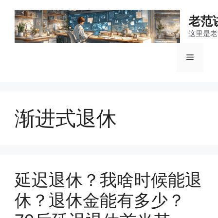
跳
至
老范
内
这里是老
容
菜
单
渐进式退休
延迟退休？我啥时候能退
休？退休金能有多少？