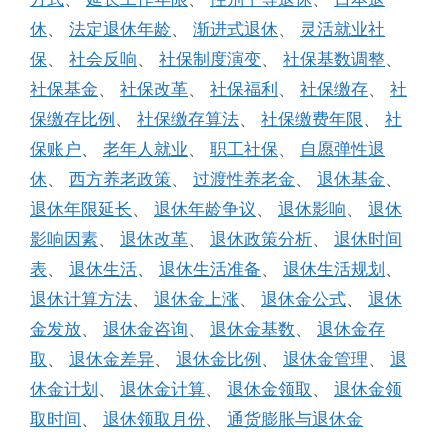
休
、
法定退休年龄
、
渐进式退休
、
灵活就业社
保
、
社会反响
、
社保制度演变
、
社保基数调整
、
社保基金
、
社保改革
、
社保福利
、
社保缴存
、
社
保缴存比例
、
社保缴存算法
、
社保缴费年限
、
社
保账户
、
老年人就业
、
职工社保
、
自愿弹性退
休
、
西方养老政策
、
过渡性养老金
、
退休基金
、
退休年限延长
、
退休年龄争议
、
退休影响
、
退休
影响因素
、
退休改革
、
退休政策分析
、
退休时间
表
、
退休生活
、
退休生活准备
、
退休生活规划
、
退休计算方法
、
退休金上涨
、
退休金公式
、
退休
金发放
、
退休金咨询
、
退休金基数
、
退休金存
取
、
退休金差异
、
退休金比例
、
退休金管理
、
退
休金计划
、
退休金计算
、
退休金领取
、
退休金领
取时间
、
退休领取月份
、
通货膨胀与退休金