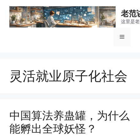
跳
至
老范
内
这里是老
容
菜
单
灵活就业原子化社会
中国算法养蛊罐，为什么
能孵出全球妖怪？