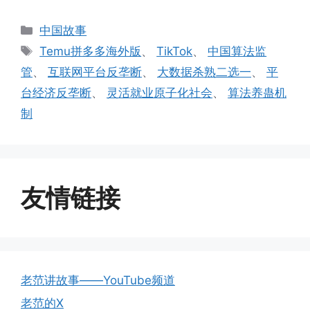
分
中国故事
类
标
Temu拼多多海外版
、
TikTok
、
中国算法监
签
管
、
互联网平台反垄断
、
大数据杀熟二选一
、
平
台经济反垄断
、
灵活就业原子化社会
、
算法养蛊机
制
友情链接
老范讲故事——YouTube频道
老范的X