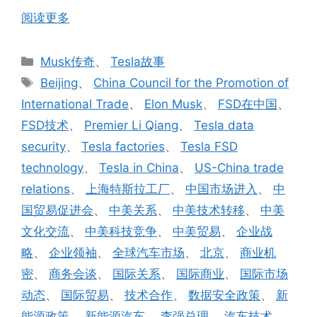
阅读更多
分
Musk传奇
、
Tesla故事
类
标
Beijing
、
China Council for the Promotion of
签
International Trade
、
Elon Musk
、
FSD在中国
、
FSD技术
、
Premier Li Qiang
、
Tesla data
security
、
Tesla factories
、
Tesla FSD
technology
、
Tesla in China
、
US-China trade
relations
、
上海特斯拉工厂
、
中国市场进入
、
中
国贸易促进会
、
中美关系
、
中美技术转移
、
中美
文化交流
、
中美科技竞争
、
中美贸易
、
企业战
略
、
企业领袖
、
全球汽车市场
、
北京
、
商业机
密
、
商务会谈
、
国际关系
、
国际商业
、
国际市场
动态
、
国际贸易
、
技术合作
、
数据安全政策
、
新
能源政策
、
新能源汽车
、
李强总理
、
汽车技术
、