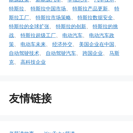
特斯拉
、
特斯拉中国市场
、
特斯拉产品更新
、
特
斯拉工厂
、
特斯拉市场策略
、
特斯拉数据安全
、
特斯拉的全球扩张
、
特斯拉的创新
、
特斯拉的挑
战
、
特斯拉超级工厂
、
电动汽车
、
电动汽车政
策
、
电动车未来
、
经济外交
、
美国企业在中国
、
自动驾驶技术
、
自动驾驶汽车
、
跨国企业
、
马斯
克
、
高科技企业
友情链接