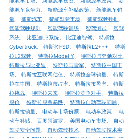
能源车市场
、
新能源车投资
、
新能源车政策
、
新
能源车竞争力
、
新能源车补贴政策
、
新能源车销
量
、
智能汽车
、
智能驾驶市场
、
智能驾驶数据
、
智能驾驶规则
、
智能驾驶训练
、
智驾测试
、
智驾
系统
、
比亚迪L3系统
、
比亚迪智驾
、
特斯拉
Cybertruck
、
特斯拉FSD
、
特斯拉L2+++
、
特斯
拉L2驾驶
、
特斯拉Model Y
、
特斯拉与奔驰对比
、
特斯拉与比亚迪
、
特斯拉与雷军
、
特斯拉中国市
场
、
特斯拉互联网估值
、
特斯拉全球销量
、
特斯
拉在中国
、
特斯拉市占率
、
特斯拉市盈率
、
特斯
拉挑战
、
特斯拉未来
、
特斯拉竞争对手
、
特斯拉
股价
、
特斯拉股票暴跌
、
特斯拉自动驾驶问题
、
特斯拉销量
、
电动车市场份额
、
电动车政策
、
电
动车补贴
、
百度阿波罗
、
美国电动车市场
、
自动
驾驶安全问题
、
自动驾驶技术
、
自动驾驶技术突