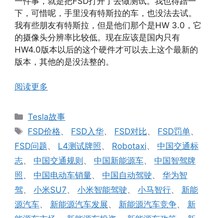
一件事，就是把FSD打开了去做测试。我也得蹭一
下，可惜呢，手里没有特斯拉的车，也没法去试。
我有些朋友有特斯拉，但是他们那个是HW 3.0，它
的摄像头分辨率比较低。现在应该是国内只有
HW4.0版本以后的这个硬件才可以去上这个最新的
版本，其他的是没法整的。
阅读更多
分
Tesla故事
类
标
FSD价格
、
FSD入华
、
FSD对比
、
FSD罚单
、
签
FSD问题
、
L4测试牌照
、
Robotaxi
、
中国交通标
志
、
中国交通规则
、
中国新能源车
、
中国智驾牌
照
、
中国电动车销量
、
中国自动驾驶
、
华为智
驾
、
小米SU7
、
小米智能驾驶
、
小马智行
、
新能
源汽车
、
新能源汽车发展
、
新能源汽车竞争
、
新