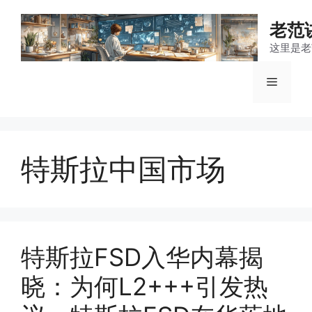
跳
至
老范
内
这里是老
容
菜
单
特斯拉中国市场
特斯拉FSD入华内幕揭
晓：为何L2+++引发热