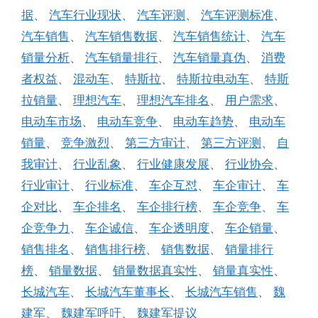
据
、
汽车行业现状
、
汽车评测
、
汽车评测标准
、
汽车销售
、
汽车销售数据
、
汽车销售统计
、
汽车
销量分析
、
汽车销量排行
、
汽车销量真伪
、
消费
者权益
、
混动车
、
特斯拉
、
特斯拉电动车
、
特斯
拉销量
、
理想汽车
、
理想汽车排名
、
用户需求
、
电动车市场
、
电动车竞争
、
电动车趋势
、
电动车
销量
、
竞争激烈
、
第三方审计
、
第三方评测
、
自
我审计
、
行业乱象
、
行业健康发展
、
行业协会
、
行业审计
、
行业标准
、
车企互怼
、
车企审计
、
车
企对比
、
车企排名
、
车企排行榜
、
车企竞争
、
车
企竞争力
、
车企诚信
、
车企透明度
、
车企销量
、
销售排名
、
销售排行榜
、
销售数据
、
销量排行
榜
、
销量数据
、
销量数据真实性
、
销量真实性
、
长城汽车
、
长城汽车董事长
、
长城汽车销售
、
魏
建军
、
魏建军呼吁
、
魏建军提议