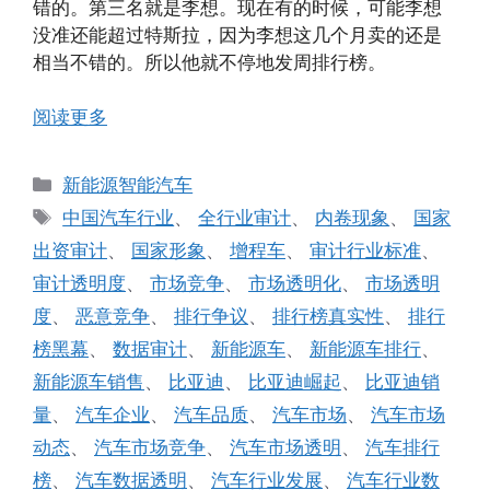
错的。第三名就是李想。现在有的时候，可能李想
没准还能超过特斯拉，因为李想这几个月卖的还是
相当不错的。所以他就不停地发周排行榜。
阅读更多
分
新能源智能汽车
类
标
中国汽车行业
、
全行业审计
、
内卷现象
、
国家
签
出资审计
、
国家形象
、
增程车
、
审计行业标准
、
审计透明度
、
市场竞争
、
市场透明化
、
市场透明
度
、
恶意竞争
、
排行争议
、
排行榜真实性
、
排行
榜黑幕
、
数据审计
、
新能源车
、
新能源车排行
、
新能源车销售
、
比亚迪
、
比亚迪崛起
、
比亚迪销
量
、
汽车企业
、
汽车品质
、
汽车市场
、
汽车市场
动态
、
汽车市场竞争
、
汽车市场透明
、
汽车排行
榜
、
汽车数据透明
、
汽车行业发展
、
汽车行业数