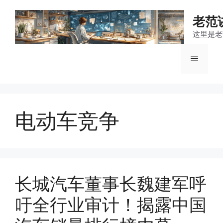
跳
至
老范
内
这里是老
容
菜
单
电动车竞争
长城汽车董事长魏建军呼
吁全行业审计！揭露中国