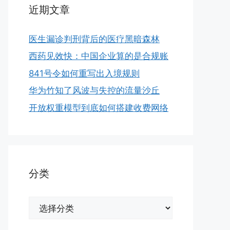
近期文章
医生漏诊判刑背后的医疗黑暗森林
西药见效快：中国企业算的是合规账
841号令如何重写出入境规则
华为竹知了风波与失控的流量沙丘
开放权重模型到底如何搭建收费网络
分类
分
类