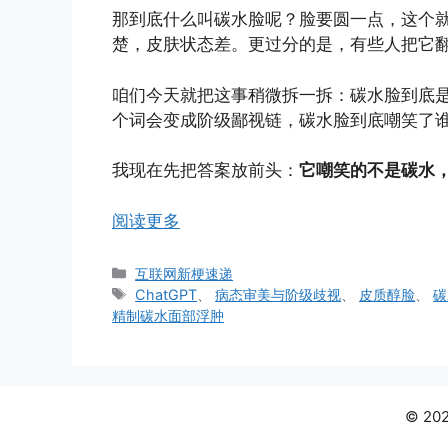
那到底什么叫碳水脸呢？脸要圆一点，这个
楚，皮肤状态差。更过分的是，有些人把它
咱们今天就把这事稍微拆一拆：碳水脸到底
个词会变成阶级鄙视链，碳水脸到底嘲笑了
我现在先把答案放前头：
它嘲笑的不是碳水
阅读更多
分
互联网新梗速递
类
标
ChatGPT
、
病态审美与阶级歧视
、
皮质醇脸
、
碳
签
精制碳水面部浮肿
© 2