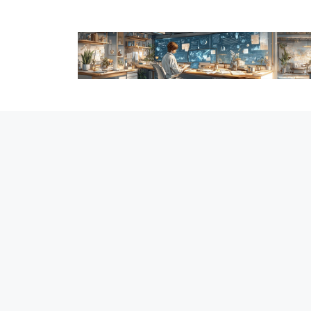
跳
至
内
容