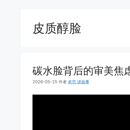
皮质醇脸
碳水脸背后的审美焦
2026-05-25
作者
老范 讲故事