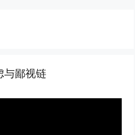
虑与鄙视链