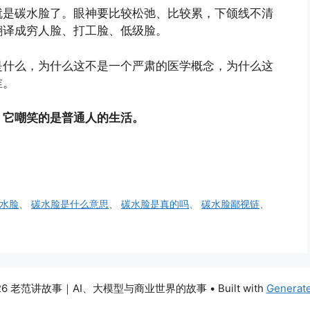
就是碳水脸了。眼神要比较松弛、比较累，下颌线不清
翻译成穷人脸、打工脸、低级脸。
是什么，为什么这不是一个严肃的医学概念，为什么这
谁。
，它嘲笑的是普通人的生活。
水脸
、
碳水脸是什么意思
、
碳水脸是真的吗
、
碳水脸鄙视链
、
026 老范讲故事｜AI、大模型与商业世界的故事
• Built with
Generat