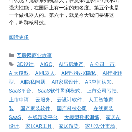
什么呢？觉影系列机器人，在复杂地形作业展示出
强大性能，在国际上有一定的知名度。第五个也是
一个做机器人的。第六个，就是今天我们要讲这
个，叫群核科技。
阅读更多
分
互联网商业故事
类
标
3D设计
、
AIGC
、
AI与房地产
、
AI公司上市
、
签
AI大模型
、
AI机器人
、
AI行业数据隐私
、
AI行业转
型
、
AI隐私问题
、
AR家居设计
、
AR空间认知
、
SaaS平台
、
SaaS软件盈利模式
、
上市公司亏损
、
上市申请
、
云服务
、
云设计软件
、
人工智能家
装
、
国产家装软件
、
国产科技公司
、
在线家装
SaaS
、
在线渲染平台
、
大模型数据训练
、
家居AI
设计
、
家居AR工具
、
家居渲染
、
家居设计市场
、