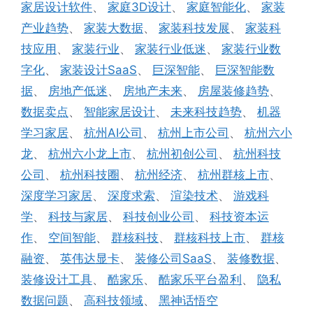
家居设计软件
、
家庭3D设计
、
家庭智能化
、
家装
产业趋势
、
家装大数据
、
家装科技发展
、
家装科
技应用
、
家装行业
、
家装行业低迷
、
家装行业数
字化
、
家装设计SaaS
、
巨深智能
、
巨深智能数
据
、
房地产低迷
、
房地产未来
、
房屋装修趋势
、
数据卖点
、
智能家居设计
、
未来科技趋势
、
机器
学习家居
、
杭州AI公司
、
杭州上市公司
、
杭州六小
龙
、
杭州六小龙上市
、
杭州初创公司
、
杭州科技
公司
、
杭州科技圈
、
杭州经济
、
杭州群核上市
、
深度学习家居
、
深度求索
、
渲染技术
、
游戏科
学
、
科技与家居
、
科技创业公司
、
科技资本运
作
、
空间智能
、
群核科技
、
群核科技上市
、
群核
融资
、
英伟达显卡
、
装修公司SaaS
、
装修数据
、
装修设计工具
、
酷家乐
、
酷家乐平台盈利
、
隐私
数据问题
、
高科技领域
、
黑神话悟空