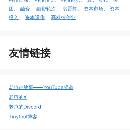
科技创新
、
科技投资
、
科技趋势
、
算力优化
、
美
团
、
融资
、
融资轮次
、
袁晋辉
、
资本市场
、
资本
投入
、
资本运作
、
高科技创业
友情链接
老范讲故事——YouTube频道
老范的X
老范的Discord
Tinyfool博客