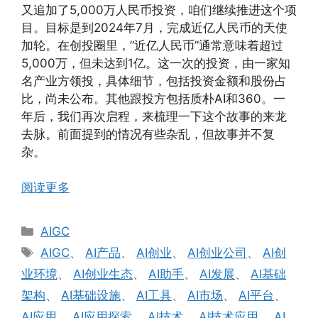
又追加了5,000万人民币投资，咱们继续推进这个项
目。目标是到2024年7月，完成近亿人民币的天使
加轮。在创投圈里，”近亿人民币”通常意味着超过
5,000万，但未达到1亿。这一次的投资，由一家知
名产业方领投，具体细节，包括投资金额和股份占
比，尚未公布。其他跟投方包括质朴AI和360。一
年后，我们再次启程，来梳理一下这个故事的来龙
去脉。前面提到的情况有些杂乱，但故事并不复
杂。
阅读更多
分
AIGC
类
标
AIGC
、
AI产品
、
AI创业
、
AI创业公司
、
AI创
签
业环境
、
AI创业生态
、
AI助手
、
AI发展
、
AI基础
架构
、
AI基础设施
、
AI工具
、
AI市场
、
AI平台
、
AI应用
、
AI应用探索
、
AI技术
、
AI技术应用
、
AI