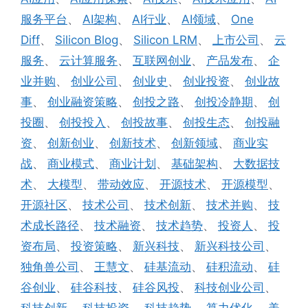
服务平台
、
AI架构
、
AI行业
、
AI领域
、
One
Diff
、
Silicon Blog
、
Silicon LRM
、
上市公司
、
云
服务
、
云计算服务
、
互联网创业
、
产品发布
、
企
业并购
、
创业公司
、
创业史
、
创业投资
、
创业故
事
、
创业融资策略
、
创投之路
、
创投冷静期
、
创
投圈
、
创投投入
、
创投故事
、
创投生态
、
创投融
资
、
创新创业
、
创新技术
、
创新领域
、
商业实
战
、
商业模式
、
商业计划
、
基础架构
、
大数据技
术
、
大模型
、
带动效应
、
开源技术
、
开源模型
、
开源社区
、
技术公司
、
技术创新
、
技术并购
、
技
术成长路径
、
技术融资
、
技术趋势
、
投资人
、
投
资布局
、
投资策略
、
新兴科技
、
新兴科技公司
、
独角兽公司
、
王慧文
、
硅基流动
、
硅积流动
、
硅
谷创业
、
硅谷科技
、
硅谷风投
、
科技创业公司
、