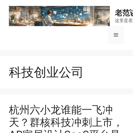
跳
至
老范
内
这里是老
容
菜
单
科技创业公司
杭州六小龙谁能一飞冲
天？群核科技冲刺上市，