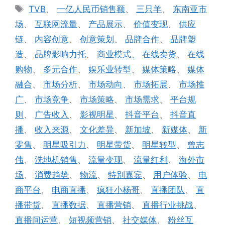
类
标
TVB
、
一亿人民币销售额
、
三只羊
、
东南亚市
签
场
、
互联网流量
、
产品展示
、
价值变现
、
供应
链
、
内容创意
、
创意策划
、
品牌合作
、
品牌塑
造
、
品牌影响力托
、
商业模式
、
在线卖货
、
在线
购物
、
多元合作
、
娱乐业转型
、
媒体策略
、
媒体
融合
、
市场分析
、
市场动向
、
市场拓展
、
市场推
广
、
市场竞争
、
市场策略
、
市场需求
、
平台规
则
、
广告收入
、
影视明星
、
抖音平台
、
抖音直
播
、
收入来源
、
文化差异
、
新加坡
、
新媒体
、
新
零售
、
明星吸引力
、
明星带货
、
明星转型
、
曾志
伟
、
洗地机销售
、
流量变现
、
流量红利
、
海外市
场
、
消费趋势
、
物流
、
特别嘉宾
、
用户体验
、
电
商平台
、
电商直播
、
疯狂小杨哥
、
直播团队
、
直
播带货
、
直播数据
、
直播营销
、
直播行业挑战
、
直播间运营
、
短视频营销
、
社交媒体
、
粉丝互