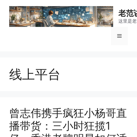
跳
至
老范
内
这里是老
容
菜
单
线上平台
曾志伟携手疯狂小杨哥直
播带货：三小时狂揽1