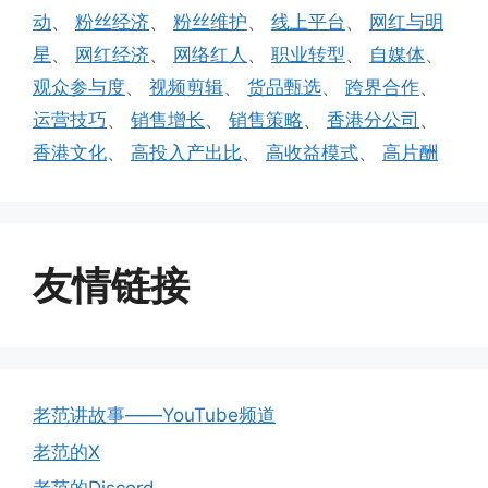
动
、
粉丝经济
、
粉丝维护
、
线上平台
、
网红与明
星
、
网红经济
、
网络红人
、
职业转型
、
自媒体
、
观众参与度
、
视频剪辑
、
货品甄选
、
跨界合作
、
运营技巧
、
销售增长
、
销售策略
、
香港分公司
、
香港文化
、
高投入产出比
、
高收益模式
、
高片酬
友情链接
老范讲故事——YouTube频道
老范的X