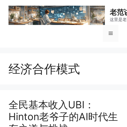
跳
至
老范
内
这里是老
容
菜
单
经济合作模式
全民基本收入UBI：
Hinton老爷子的AI时代生