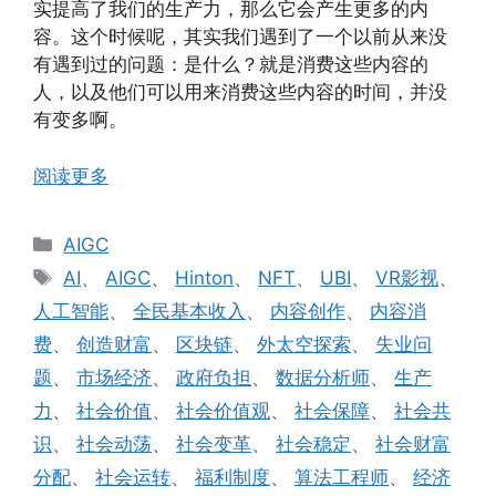
实提高了我们的生产力，那么它会产生更多的内
容。这个时候呢，其实我们遇到了一个以前从来没
有遇到过的问题：是什么？就是消费这些内容的
人，以及他们可以用来消费这些内容的时间，并没
有变多啊。
阅读更多
分
AIGC
类
标
AI
、
AIGC
、
Hinton
、
NFT
、
UBI
、
VR影视
、
签
人工智能
、
全民基本收入
、
内容创作
、
内容消
费
、
创造财富
、
区块链
、
外太空探索
、
失业问
题
、
市场经济
、
政府负担
、
数据分析师
、
生产
力
、
社会价值
、
社会价值观
、
社会保障
、
社会共
识
、
社会动荡
、
社会变革
、
社会稳定
、
社会财富
分配
、
社会运转
、
福利制度
、
算法工程师
、
经济