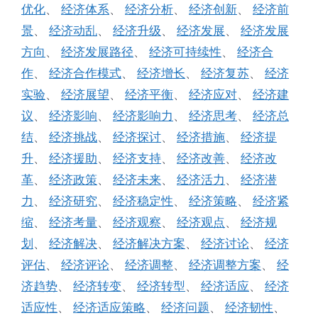
优化
、
经济体系
、
经济分析
、
经济创新
、
经济前
景
、
经济动乱
、
经济升级
、
经济发展
、
经济发展
方向
、
经济发展路径
、
经济可持续性
、
经济合
作
、
经济合作模式
、
经济增长
、
经济复苏
、
经济
实验
、
经济展望
、
经济平衡
、
经济应对
、
经济建
议
、
经济影响
、
经济影响力
、
经济思考
、
经济总
结
、
经济挑战
、
经济探讨
、
经济措施
、
经济提
升
、
经济援助
、
经济支持
、
经济改善
、
经济改
革
、
经济政策
、
经济未来
、
经济活力
、
经济潜
力
、
经济研究
、
经济稳定性
、
经济策略
、
经济紧
缩
、
经济考量
、
经济观察
、
经济观点
、
经济规
划
、
经济解决
、
经济解决方案
、
经济讨论
、
经济
评估
、
经济评论
、
经济调整
、
经济调整方案
、
经
济趋势
、
经济转变
、
经济转型
、
经济适应
、
经济
适应性
、
经济适应策略
、
经济问题
、
经济韧性
、