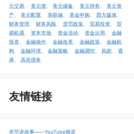
元交易
、
美元债
、
美元储备
、
美元持有
、
美元资
产
、
美元配置
、
美联储
、
美金申购
、
西方媒体
、
财务管理
、
财务风险
、
货币政策
、
贸易投资
、
贸
易机遇
、
资本市场
、
资金流动
、
资金运用
、
金融
投资
、
金融操作
、
金融改革
、
金融政策
、
金融机
构
、
金融环境
、
金融策略
、
金融调控
、
风能
、
香
港
、
高息债务
友情链接
老范讲故事——YouTube频道