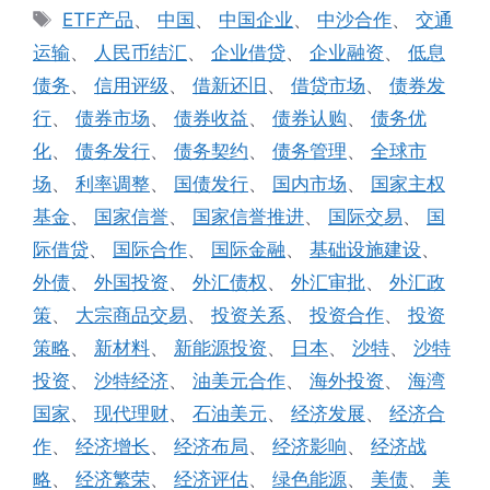
类
标
ETF产品
、
中国
、
中国企业
、
中沙合作
、
交通
签
运输
、
人民币结汇
、
企业借贷
、
企业融资
、
低息
债务
、
信用评级
、
借新还旧
、
借贷市场
、
债券发
行
、
债券市场
、
债券收益
、
债券认购
、
债务优
化
、
债务发行
、
债务契约
、
债务管理
、
全球市
场
、
利率调整
、
国债发行
、
国内市场
、
国家主权
基金
、
国家信誉
、
国家信誉推进
、
国际交易
、
国
际借贷
、
国际合作
、
国际金融
、
基础设施建设
、
外债
、
外国投资
、
外汇债权
、
外汇审批
、
外汇政
策
、
大宗商品交易
、
投资关系
、
投资合作
、
投资
策略
、
新材料
、
新能源投资
、
日本
、
沙特
、
沙特
投资
、
沙特经济
、
油美元合作
、
海外投资
、
海湾
国家
、
现代理财
、
石油美元
、
经济发展
、
经济合
作
、
经济增长
、
经济布局
、
经济影响
、
经济战
略
、
经济繁荣
、
经济评估
、
绿色能源
、
美债
、
美