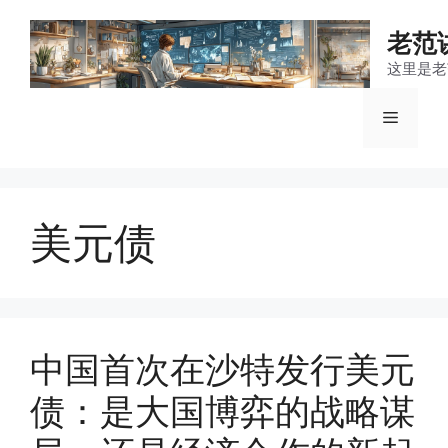
跳
至
老范
内
这里是老
容
菜
单
美元债
中国首次在沙特发行美元
债：是大国博弈的战略谋