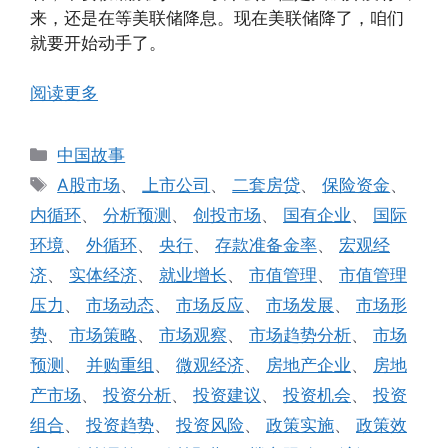
来，还是在等美联储降息。现在美联储降了，咱们
就要开始动手了。
阅读更多
分
中国故事
类
标
A股市场
、
上市公司
、
二套房贷
、
保险资金
、
签
内循环
、
分析预测
、
创投市场
、
国有企业
、
国际
环境
、
外循环
、
央行
、
存款准备金率
、
宏观经
济
、
实体经济
、
就业增长
、
市值管理
、
市值管理
压力
、
市场动态
、
市场反应
、
市场发展
、
市场形
势
、
市场策略
、
市场观察
、
市场趋势分析
、
市场
预测
、
并购重组
、
微观经济
、
房地产企业
、
房地
产市场
、
投资分析
、
投资建议
、
投资机会
、
投资
组合
、
投资趋势
、
投资风险
、
政策实施
、
政策效