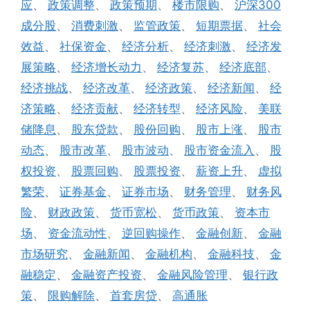
应
、
政策调整
、
政策预期
、
楼市限购
、
沪深300
成分股
、
消费刺激
、
监管政策
、
短期票据
、
社会
效益
、
社保资金
、
经济分析
、
经济刺激
、
经济发
展策略
、
经济增长动力
、
经济复苏
、
经济底部
、
经济挑战
、
经济改革
、
经济政策
、
经济新闻
、
经
济策略
、
经济贡献
、
经济转型
、
经济风险
、
美联
储降息
、
股东贷款
、
股份回购
、
股市上涨
、
股市
动态
、
股市改革
、
股市波动
、
股市资金流入
、
股
权投资
、
股票回购
、
股票投资
、
薪资上升
、
虚拟
繁荣
、
证券基金
、
证券市场
、
财务管理
、
财务风
险
、
财政政策
、
货币宽松
、
货币政策
、
资本市
场
、
资金流动性
、
逆回购操作
、
金融创新
、
金融
市场研究
、
金融新闻
、
金融机构
、
金融科技
、
金
融稳定
、
金融资产投资
、
金融风险管理
、
银行政
策
、
限购解除
、
首套房贷
、
高通胀