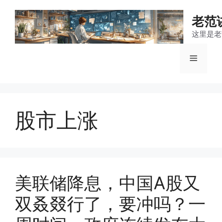
跳
至
老范
内
这里是老
容
菜
单
股市上涨
美联储降息，中国A股又
双叒叕行了，要冲吗？一