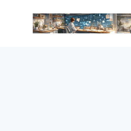
跳
至
内
容