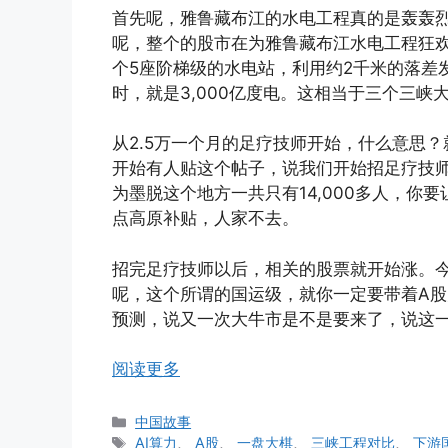
首先呢，雅鲁藏布江的水电工程真的是轰轰
呢，整个的股市在为雅鲁藏布江水电工程狂欢
个5座阶梯级的水电站，利用约2千米的落差发
时，就是3,000亿度电。这相当于三个三峡
从2.5万一个月的足疗技师开始，什么意思
开始有人贴这个帖子，说我们开始招足疗技师
为墨脱这个地方一共只有14,000多人，你
点高原补贴，人家不去。
招完足疗技师以后，相关的股票就开始涨。今天
呢，这个所谓的国运级，就你一定要带着A
预测，说又一次大牛市是不是要来了，说这一次
阅读更多
分
中国故事
类
标
AI算力
、
A股
、
一盘大棋
、
三峡工程对比
、
下游