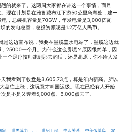
烈烈的就来了。这两周大家都在讲这一个事情，而且
。现在计划是在雅鲁藏布江下游50公里急弯处，建一
电，总装机容量是70GW，年发电量是3,000亿瓦
大坝的发电总量，总投资额呢是1.2万亿人民币。
？就是这边宣布说，我要在墨脱盖水电站了，墨脱这边就
，25000一个月。为什么这么贵呢？原因很简单，因
要让一个足疗技师跑到那去的话，还是高原，你不给人发
我看到了收盘是3,605.73点，算是年内新高。所以
股大盘往上涨，这玩意才叫国运级。现在已经有人开始
是不是又奔着5,000点、6,000点去了。
国家
、
世界算力工厂
、
世纪工程
、
中印关系
、
中美俄博弈
、
双