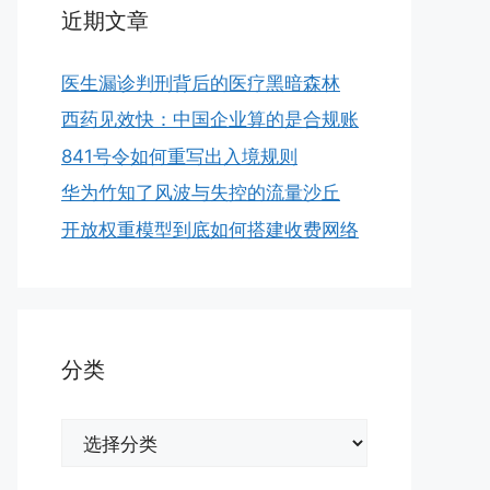
近期文章
医生漏诊判刑背后的医疗黑暗森林
西药见效快：中国企业算的是合规账
841号令如何重写出入境规则
华为竹知了风波与失控的流量沙丘
开放权重模型到底如何搭建收费网络
分类
分
类