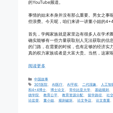
的YouTube频道。
事情的始末本身并没有那么重要。男女之事
些浪费。今天呢，咱们来讲一讲董小姐的4+
首先，学阀家族就是家里边有很多人在学术
确实能够有一些力量获取别人无法获取的信
的门路，在需要的时候，也有足够的经济实
真的权力家族或者是大富大贵。当然，这家
阅读更多
分
中国故事
类
标
301医院
、
AI医疗
、
AI平权
、
二代现象
、
人工智
签
和4+4博士
、
博士论文
、
哥伦比亚大学
、
基础规则
德学院
、
教育公平
、
教育资源分配
、
留学路径
、
社
论监督
、
董小姐
、
规则破坏
、
论文争议
、
论文查重