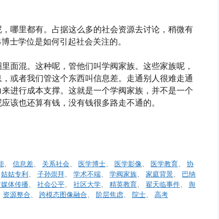
呢，哪里都有。占据这么多的社会资源去讨论，稍微有
4博士学位是如何引起社会关注的。
圈里面混。这种呢，管他们叫学阀家族。这些家族呢，
息，或者我们管这个东西叫信息差。走通别人很难走通
力来进行成本支撑。这就是一个学阀家族，并不是一个
呢应该也还算有钱，没有钱很多路走不通的。
能
、
信息差
、
关系社会
、
医学博士
、
医学影像
、
医学教育
、
协
、
姑姑专利
、
子孙崇拜
、
学术不端
、
学阀家族
、
家庭背景
、
巴纳
交媒体传播
、
社会公平
、
社区大学
、
精英教育
、
翟天临事件
、
舆
、
资源整合
、
跨模态图像融合
、
阶层焦虑
、
院士
、
高考