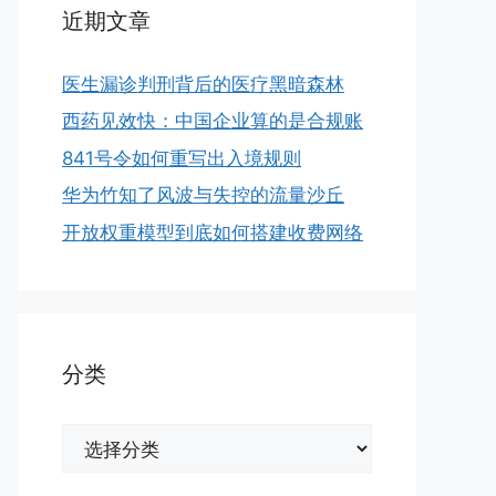
近期文章
医生漏诊判刑背后的医疗黑暗森林
西药见效快：中国企业算的是合规账
841号令如何重写出入境规则
华为竹知了风波与失控的流量沙丘
开放权重模型到底如何搭建收费网络
分类
分
类