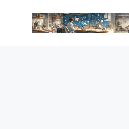
跳
至
内
容