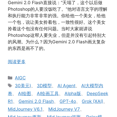
Gemini 2.0 Flash直接说：“天塌了，这个以后做
Photoshop的人要没饭吃了。”他对语言文字的理解
和执行能力非常非常的强。你给他一个美女，给他
一个包，说让美女拎着包，一致性很好。这个美女
拎着这个包没有任何问题。当时大家就讲说
Photoshop这帮人要失业，但是并没有引起特别大
的风潮。为什么？因为Gemini 2.0 Flash画太复杂
的东西是画不了的。
阅读更多
分
AIGC
类
标
30美元)
、
3D模型
、
AI Agent
、
AI大模型内
签
卷
、
AI绘图
、
AI绘画工具
、
Alpha版
、
DeepSeek
R1
、
Gemini 2.0 Flash
、
GPT-4o
、
Grok (XAI)
、
MidJourney V6.1
、
MidJourney V7
、
MidJourney更新
、
MidJourney评测
、
Relax模