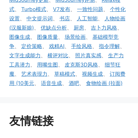
式
、
Turbo模式
、
V7发布
、
一致性问题
、
个性化
设置
、
中文提示词
、
书店
、
人工智能
、
人物绘画
(汉服新娘)
、
优缺点分析
、
厨房
、
吉卜力风格
、
图像生成
、
图像质量
、
场景绘画
、
基础模型竞
争
、
定价策略
、
戏精AI
、
手绘风格
、
指令理解
、
文字生成能力
、
横评对比
、
照片真实感
、
生产力
工具潜力
、
用嘴生图
、
皮克斯3D风格
、
细节狂
魔
、
艺术表现力
、
草稿模式
、
视频生成
、
订阅费
用 (10美元
、
语音生成
、
酒吧
、
食物绘画 (拉面)
友情链接