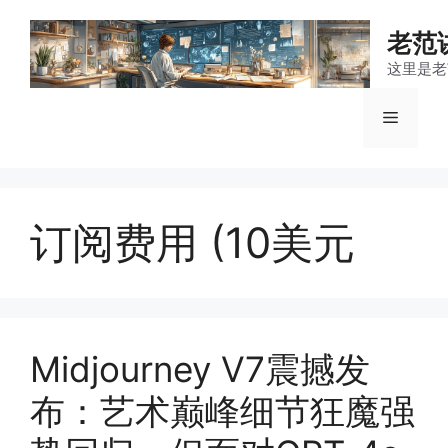
跳
至
老范
内
这里是老
容
菜
单
订阅费用 (10美元
Midjourney V7震撼发
布：艺术巅峰细节狂魔强