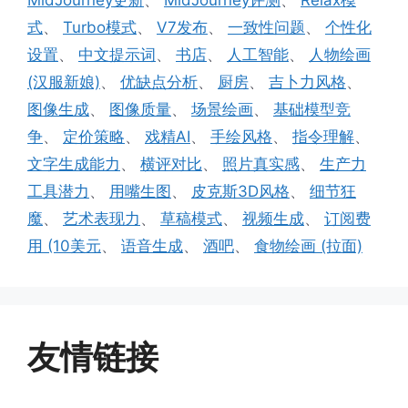
式
、
Turbo模式
、
V7发布
、
一致性问题
、
个性化
设置
、
中文提示词
、
书店
、
人工智能
、
人物绘画
(汉服新娘)
、
优缺点分析
、
厨房
、
吉卜力风格
、
图像生成
、
图像质量
、
场景绘画
、
基础模型竞
争
、
定价策略
、
戏精AI
、
手绘风格
、
指令理解
、
文字生成能力
、
横评对比
、
照片真实感
、
生产力
工具潜力
、
用嘴生图
、
皮克斯3D风格
、
细节狂
魔
、
艺术表现力
、
草稿模式
、
视频生成
、
订阅费
用 (10美元
、
语音生成
、
酒吧
、
食物绘画 (拉面)
友情链接