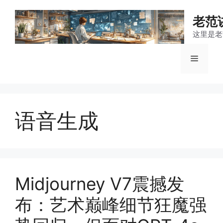
跳
至
老范
内
这里是老
容
菜
单
语音生成
Midjourney V7震撼发
布：艺术巅峰细节狂魔强