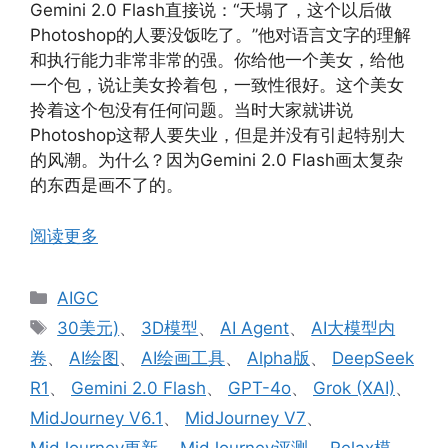
Gemini 2.0 Flash直接说：“天塌了，这个以后做
Photoshop的人要没饭吃了。”他对语言文字的理解
和执行能力非常非常的强。你给他一个美女，给他
一个包，说让美女拎着包，一致性很好。这个美女
拎着这个包没有任何问题。当时大家就讲说
Photoshop这帮人要失业，但是并没有引起特别大
的风潮。为什么？因为Gemini 2.0 Flash画太复杂
的东西是画不了的。
阅读更多
分
AIGC
类
标
30美元)
、
3D模型
、
AI Agent
、
AI大模型内
签
卷
、
AI绘图
、
AI绘画工具
、
Alpha版
、
DeepSeek
R1
、
Gemini 2.0 Flash
、
GPT-4o
、
Grok (XAI)
、
MidJourney V6.1
、
MidJourney V7
、
MidJourney更新
、
MidJourney评测
、
Relax模