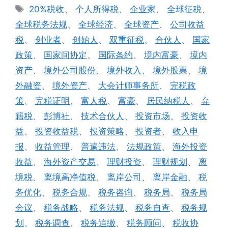
类
标
20%税收
、
个人所得税
、
企业家
、
全球征税
、
签
全球税务法规
、
全球经济
、
全球资产
、
公司收益
税
、
创业者
、
创始人
、
双重征税
、
合伙人
、
国家
政策
、
国家间协定
、
国际条约
、
境内富豪
、
境内
资产
、
境外公司股份
、
境外收入
、
境外股票
、
境
外融资
、
境外资产
、
大会计师事务所
、
完税政
策
、
完税证明
、
富人税
、
富豪
、
居民纳税人
、
弃
籍税
、
彭博社
、
技术合伙人
、
投资市场
、
投资收
益
、
投资收益税
、
投资策略
、
投资者
、
收入申
报
、
收益管理
、
普遍违法
、
法规政策
、
海外投资
收益
、
海外资产交易
、
理财投资
、
理财规划
、
离
境税
、
离境高净值税
、
离岸公司
、
离岸金融
、
税
务优化
、
税务合规
、
税务咨询
、
税务局
、
税务局
会议
、
税务战略
、
税务法规
、
税务自查
、
税务规
划
、
税务调查
、
税务追缴
、
税务顾问
、
税收协