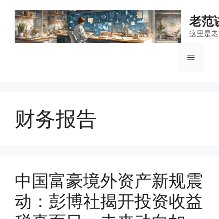
跳
至
老范
内
这里是老
容
菜
单
财务报告
中国富豪境外资产新规震
动：彭博社揭开投资收益