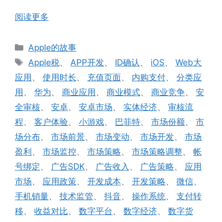
阅读更多
分
Apple的故事
类
标
Apple税
、
APP开发
、
ID确认
、
iOS
、
Web大
签
应用
、
使用时长
、
充值页面
、
内购支付
、
分类应
用
、
华为
、
商业应用
、
商业模式
、
商业竞争
、
安
全审核
、
安卓
、
安卓市场
、
实体经济
、
审核流
程
、
客户体验
、
小游戏
、
巴菲特
、
市场份额
、
市
场分布
、
市场前景
、
市场变动
、
市场开发
、
市场
盈利
、
市场监控
、
市场策略
、
市场策略调整
、
帐
号绑定
、
广告SDK
、
广告收入
、
广告策略
、
应用
市场
、
应用政策
、
开发成本
、
开发策略
、
微信
、
手机销量
、
技术监管
、
抖音
、
操作系统
、
支付转
移
、
收益对比
、
数字平台
、
数字经济
、
数字货