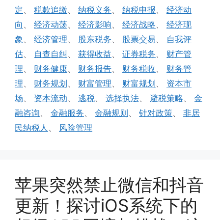
定
、
税款追缴
、
纳税义务
、
纳税申报
、
经济动
向
、
经济动荡
、
经济影响
、
经济战略
、
经济现
象
、
经济管理
、
股东税务
、
股票交易
、
自我评
估
、
自查自纠
、
获得收益
、
证券税务
、
财产管
理
、
财务健康
、
财务报告
、
财务税收
、
财务管
理
、
财务规划
、
财富管理
、
财富规划
、
资本市
场
、
资本流动
、
逃税
、
选择执法
、
避税策略
、
金
融咨询
、
金融服务
、
金融规则
、
针对政策
、
非居
民纳税人
、
风险管理
苹果突然禁止微信和抖音
更新！探讨iOS系统下的