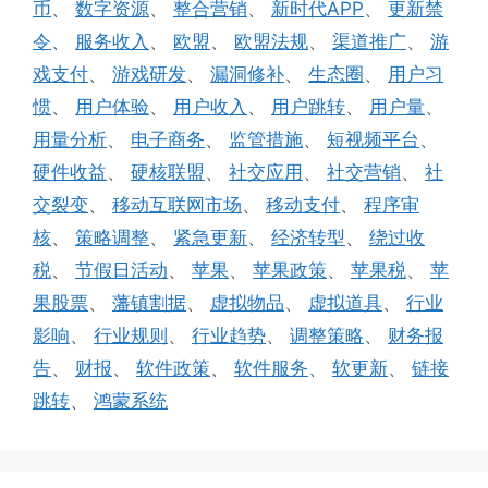
币
、
数字资源
、
整合营销
、
新时代APP
、
更新禁
令
、
服务收入
、
欧盟
、
欧盟法规
、
渠道推广
、
游
戏支付
、
游戏研发
、
漏洞修补
、
生态圈
、
用户习
惯
、
用户体验
、
用户收入
、
用户跳转
、
用户量
、
用量分析
、
电子商务
、
监管措施
、
短视频平台
、
硬件收益
、
硬核联盟
、
社交应用
、
社交营销
、
社
交裂变
、
移动互联网市场
、
移动支付
、
程序审
核
、
策略调整
、
紧急更新
、
经济转型
、
绕过收
税
、
节假日活动
、
苹果
、
苹果政策
、
苹果税
、
苹
果股票
、
藩镇割据
、
虚拟物品
、
虚拟道具
、
行业
影响
、
行业规则
、
行业趋势
、
调整策略
、
财务报
告
、
财报
、
软件政策
、
软件服务
、
软更新
、
链接
跳转
、
鸿蒙系统