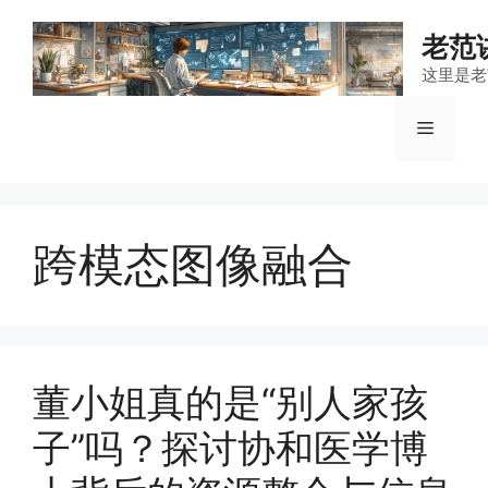
跳
至
老范
内
这里是老
容
菜
单
跨模态图像融合
董小姐真的是“别人家孩
子”吗？探讨协和医学博