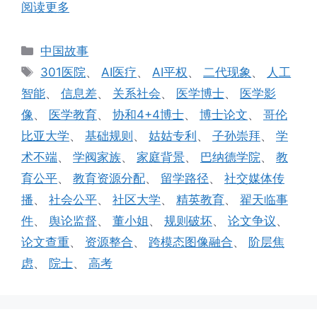
阅读更多
分
中国故事
类
标
301医院
、
AI医疗
、
AI平权
、
二代现象
、
人工
签
智能
、
信息差
、
关系社会
、
医学博士
、
医学影
像
、
医学教育
、
协和4+4博士
、
博士论文
、
哥伦
比亚大学
、
基础规则
、
姑姑专利
、
子孙崇拜
、
学
术不端
、
学阀家族
、
家庭背景
、
巴纳德学院
、
教
育公平
、
教育资源分配
、
留学路径
、
社交媒体传
播
、
社会公平
、
社区大学
、
精英教育
、
翟天临事
件
、
舆论监督
、
董小姐
、
规则破坏
、
论文争议
、
论文查重
、
资源整合
、
跨模态图像融合
、
阶层焦
虑
、
院士
、
高考