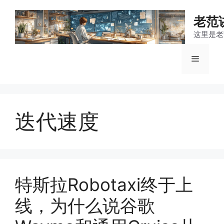
跳
至
老范
内
这里是老
容
菜
单
迭代速度
特斯拉Robotaxi终于上
线，为什么说谷歌