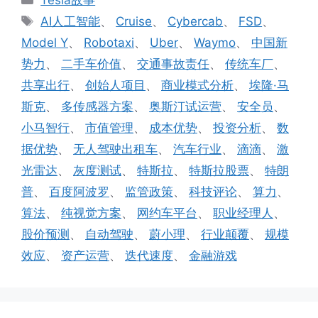
类
标
AI人工智能
、
Cruise
、
Cybercab
、
FSD
、
签
Model Y
、
Robotaxi
、
Uber
、
Waymo
、
中国新
势力
、
二手车价值
、
交通事故责任
、
传统车厂
、
共享出行
、
创始人项目
、
商业模式分析
、
埃隆·马
斯克
、
多传感器方案
、
奥斯汀试运营
、
安全员
、
小马智行
、
市值管理
、
成本优势
、
投资分析
、
数
据优势
、
无人驾驶出租车
、
汽车行业
、
滴滴
、
激
光雷达
、
灰度测试
、
特斯拉
、
特斯拉股票
、
特朗
普
、
百度阿波罗
、
监管政策
、
科技评论
、
算力
、
算法
、
纯视觉方案
、
网约车平台
、
职业经理人
、
股价预测
、
自动驾驶
、
蔚小理
、
行业颠覆
、
规模
效应
、
资产运营
、
迭代速度
、
金融游戏