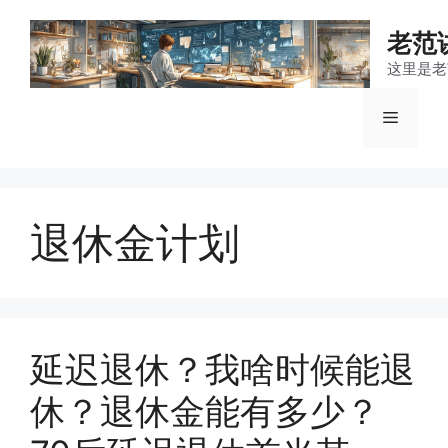
跳
至
老范
内
这里是老
容
菜
单
退休金计划
延迟退休？我啥时候能退
休？退休金能有多少？