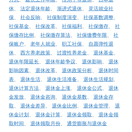
休
、
法定退休年龄
、
渐进式退休
、
灵活就业社
保
、
社会反响
、
社保制度演变
、
社保基数调整
、
社保基金
、
社保改革
、
社保福利
、
社保缴存
、
社
保缴存比例
、
社保缴存算法
、
社保缴费年限
、
社
保账户
、
老年人就业
、
职工社保
、
自愿弹性退
休
、
西方养老政策
、
过渡性养老金
、
退休基金
、
退休年限延长
、
退休年龄争议
、
退休影响
、
退休
影响因素
、
退休改革
、
退休政策分析
、
退休时间
表
、
退休生活
、
退休生活准备
、
退休生活规划
、
退休计算方法
、
退休金上涨
、
退休金公式
、
退休
金发放
、
退休金咨询
、
退休金基数
、
退休金存
取
、
退休金差异
、
退休金比例
、
退休金管理
、
退
休金计划
、
退休金计算
、
退休金领取
、
退休金领
取时间
、
退休领取月份
、
通货膨胀与退休金