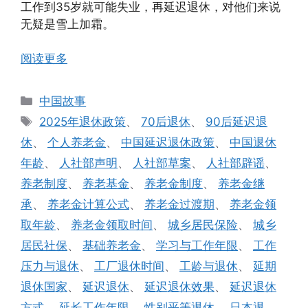
工作到35岁就可能失业，再延迟退休，对他们来说
无疑是雪上加霜。
阅读更多
分
中国故事
类
标
2025年退休政策
、
70后退休
、
90后延迟退
签
休
、
个人养老金
、
中国延迟退休政策
、
中国退休
年龄
、
人社部声明
、
人社部草案
、
人社部辟谣
、
养老制度
、
养老基金
、
养老金制度
、
养老金继
承
、
养老金计算公式
、
养老金过渡期
、
养老金领
取年龄
、
养老金领取时间
、
城乡居民保险
、
城乡
居民社保
、
基础养老金
、
学习与工作年限
、
工作
压力与退休
、
工厂退休时间
、
工龄与退休
、
延期
退休国家
、
延迟退休
、
延迟退休效果
、
延迟退休
方式
、
延长工作年限
、
性别平等退休
、
日本退