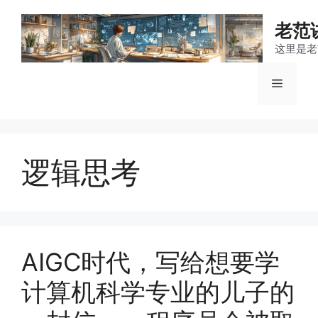
跳
至
老范
内
这里是老
容
菜
单
逻辑思考
AIGC时代，写给想要学
计算机科学专业的儿子的