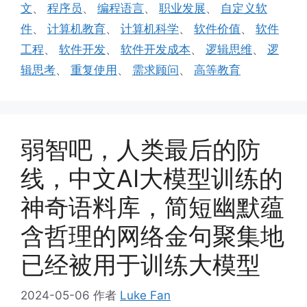
文
、
程序员
、
编程语言
、
职业发展
、
自定义软
件
、
计算机教育
、
计算机科学
、
软件价值
、
软件
工程
、
软件开发
、
软件开发成本
、
逻辑思维
、
逻
辑思考
、
重复使用
、
需求顾问
、
高等教育
弱智吧，人类最后的防
线，中文AI大模型训练的
神奇语料库，简短幽默蕴
含哲理的网络金句聚集地
已经被用于训练大模型
2024-05-06
作者
Luke Fan