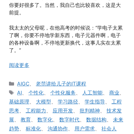
你要好很多了。当然，我自己也比较喜欢，这是大
前提。
我太太的父母呢，在他高考的时候说：“学电子太累
了啊，你要不停地学新东西，电子元器件啊，电子
的各种设备啊，不停地更新换代，这事儿实在太累
了。”
阅读更多
分
AIGC
、
老范讲给儿子的IT课程
类
标
AI
、
个性化
、
个性化服务
、
人工智能
、
商业
、
签
基础原理
、
大模型
、
学习路径
、
学生指导
、
工程
思考
、
工程能力
、
应用开发
、
批判精神
、
技术发
展
、
教育
、
数字化
、
数字时代
、
数据结构
、
未来
趋势
、
标准化
、
沟通协作
、
用户需求
、
社会人