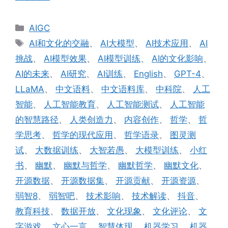
分
AIGC
类
标
AI和文化的交融
、
AI大模型
、
AI技术应用
、
AI
签
挑战
、
AI模型效果
、
AI模型训练
、
AI的文化影响
、
AI的未来
、
AI研究
、
AI训练
、
English
、
GPT-4
、
LLaMA
、
中文语料
、
中文语料库
、
中科院
、
人工
智能
、
人工智能教育
、
人工智能测试
、
人工智能
的智慧路径
、
人类创造力
、
内容创作
、
哲学
、
哲
学思考
、
哲学的现代应用
、
哲学语录
、
图灵测
试
、
大数据训练
、
大智若愚
、
大模型训练
、
小红
书
、
幽默
、
幽默与哲学
、
幽默哲学
、
幽默文化
、
开源数据
、
开源数据集
、
开源贡献
、
开源资源
、
弱智8
、
弱智吧
、
技术影响
、
技术解读
、
抖音
、
教育科技
、
数据开放
、
文化现象
、
文化评论
、
文
字游戏
、
文心一言
、
智慧体现
、
机器学习
、
机器