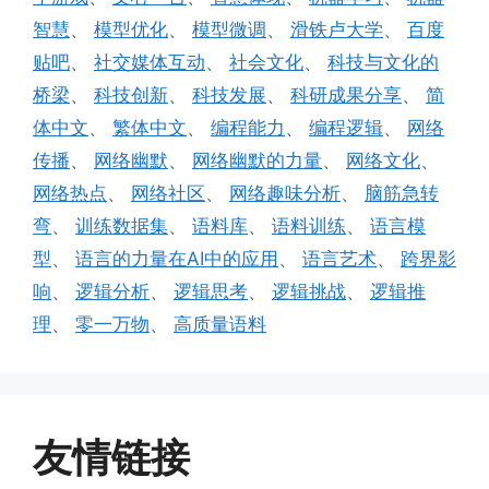
智慧
、
模型优化
、
模型微调
、
滑铁卢大学
、
百度
贴吧
、
社交媒体互动
、
社会文化
、
科技与文化的
桥梁
、
科技创新
、
科技发展
、
科研成果分享
、
简
体中文
、
繁体中文
、
编程能力
、
编程逻辑
、
网络
传播
、
网络幽默
、
网络幽默的力量
、
网络文化
、
网络热点
、
网络社区
、
网络趣味分析
、
脑筋急转
弯
、
训练数据集
、
语料库
、
语料训练
、
语言模
型
、
语言的力量在AI中的应用
、
语言艺术
、
跨界影
响
、
逻辑分析
、
逻辑思考
、
逻辑挑战
、
逻辑推
理
、
零一万物
、
高质量语料
友情链接